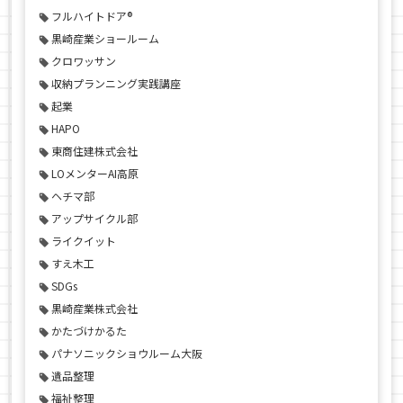
フルハイトドア®
黒崎産業ショールーム
クロワッサン
収納プランニング実践講座
起業
HAPO
東商住建株式会社
LOメンターAI高原
ヘチマ部
アップサイクル部
ライクイット
すえ木工
SDGs
黒崎産業株式会社
かたづけかるた
パナソニックショウルーム大阪
遺品整理
福祉整理