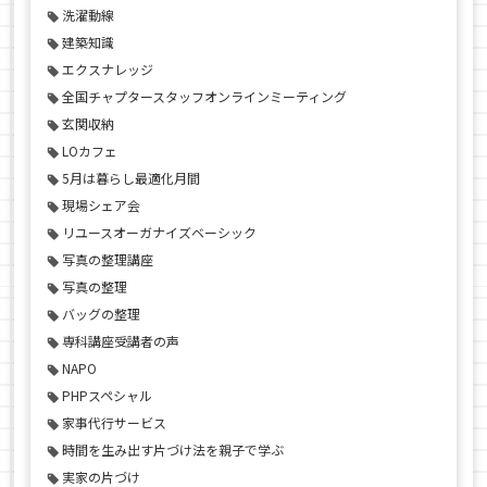
洗濯動線
建築知識
エクスナレッジ
全国チャプタースタッフオンラインミーティング
玄関収納
LOカフェ
5月は暮らし最適化月間
現場シェア会
リユースオーガナイズベーシック
写真の整理講座
写真の整理
バッグの整理
専科講座受講者の声
NAPO
PHPスペシャル
家事代行サービス
時間を生み出す片づけ法を親子で学ぶ
実家の片づけ