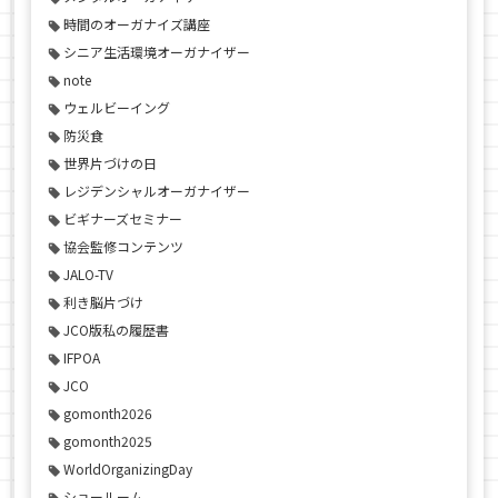
時間のオーガナイズ講座
シニア生活環境オーガナイザー
note
ウェルビーイング
防災食
世界片づけの日
レジデンシャルオーガナイザー
ビギナーズセミナー
協会監修コンテンツ
JALO-TV
利き脳片づけ
JCO版私の履歴書
IFPOA
JCO
gomonth2026
gomonth2025
WorldOrganizingDay
ショールーム