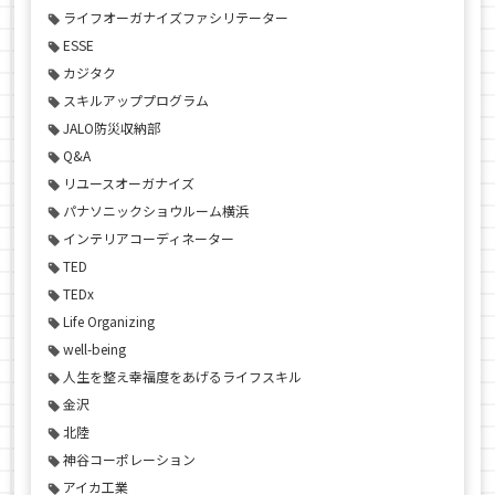
ライフオーガナイズファシリテーター
ESSE
カジタク
スキルアッププログラム
JALO防災収納部
Q&A
リユースオーガナイズ
パナソニックショウルーム横浜
インテリアコーディネーター
TED
TEDx
Life Organizing
well-being
人生を整え幸福度をあげるライフスキル
金沢
北陸
神谷コーポレーション
アイカ工業