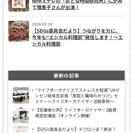
NHK Eテレの「おとな時間研究所」にかみ
て理恵子さんが出演！
2026.03.18
【SDGs委員会だより】つながりを力に、
今年も“エシカル料理部”発信します！～エ
シカル料理部
最新の記事
“ライフオーガナイズでストレスを軽減”UAゼ
ンセン岐阜支部様「家庭と職場の片づけ」セ
ミナー～ライフオーガナイザー活動事例〜
【受講者の声】ライフオーガナイザー2級資
格認定講座（オンライン開催）
【SDGs委員会だより】テフロン派？鉄派？