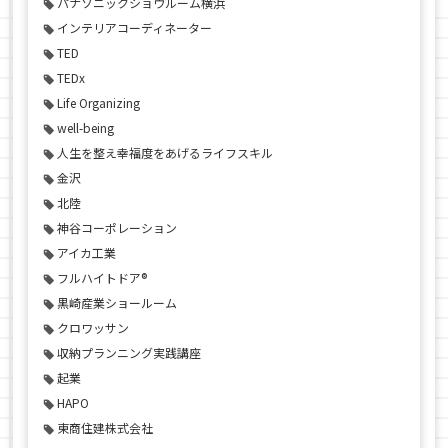
パナソニックショウルーム横浜
インテリアコーディネーター
TED
TEDx
Life Organizing
well-being
人生を整え幸福度をあげるライフスキル
金沢
北陸
神谷コーポレーション
アイカ工業
フルハイトドア®
黒崎産業ショールーム
クロワッサン
収納プランニング実践講座
起業
HAPO
東商住建株式会社