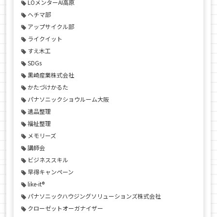
LOメンターAI高原
ヘチマ部
アップサイクル部
ライクイット
すえ木工
SDGs
黒崎産業株式会社
かたづけかるた
パナソニックショウルーム大阪
遺品整理
福祉整理
メモリーズ
講師会
ビジネススキル
早得キャンペーン
like-it®
パナソニックハウジングソリューションズ株式会社
クローゼットオーガナイザー