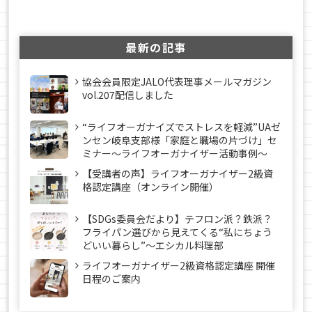
最新の記事
協会会員限定JALO代表理事メールマガジン
vol.207配信しました
“ライフオーガナイズでストレスを軽減”UAゼ
ンセン岐阜支部様「家庭と職場の片づけ」セ
ミナー～ライフオーガナイザー活動事例〜
【受講者の声】ライフオーガナイザー2級資
格認定講座（オンライン開催）
【SDGs委員会だより】テフロン派？鉄派？
フライパン選びから見えてくる“私にちょう
どいい暮らし”～エシカル料理部
ライフオーガナイザー2級資格認定講座 開催
日程のご案内