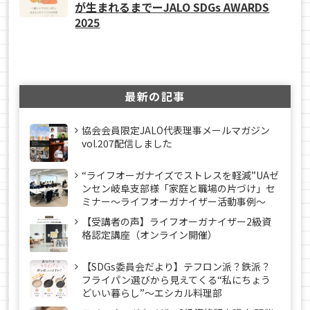
が生まれるまでーJALO SDGs AWARDS
2025
最新の記事
協会会員限定JALO代表理事メールマガジン
vol.207配信しました
“ライフオーガナイズでストレスを軽減”UAゼ
ンセン岐阜支部様「家庭と職場の片づけ」セ
ミナー～ライフオーガナイザー活動事例〜
【受講者の声】ライフオーガナイザー2級資
格認定講座（オンライン開催）
【SDGs委員会だより】テフロン派？鉄派？
フライパン選びから見えてくる“私にちょう
どいい暮らし”～エシカル料理部