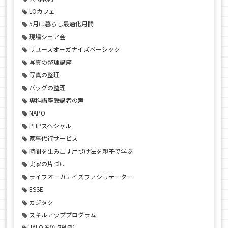
LOカフェ
5月は暮らし最適化月間
現場シェア会
リユースオーガナイズベーシック
写真の整理講座
写真の整理
バッグの整理
専科講座受講者の声
NAPO
PHPスペシャル
家事代行サービス
時間を生み出す片づけ法を親子で学ぶ
実家の片づけ
ライフオーガナイズファシリテーター
ESSE
カジタク
スキルアッププログラム
JALO防災収納部