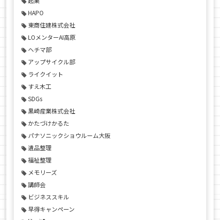
起業
HAPO
東商住建株式会社
LOメンターAI高原
ヘチマ部
アップサイクル部
ライクイット
すえ木工
SDGs
黒崎産業株式会社
かたづけかるた
パナソニックショウルーム大阪
遺品整理
福祉整理
メモリーズ
講師会
ビジネススキル
早得キャンペーン