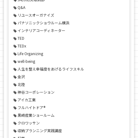
Q&A
リユースオーガナイズ
パナソニックショウルーム横浜
インテリアコーディネーター
TED
TEDx
Life Organizing
well-being
人生を整え幸福度をあげるライフスキル
金沢
北陸
神谷コーポレーション
アイカ工業
フルハイトドア®
黒崎産業ショールーム
クロワッサン
収納プランニング実践講座