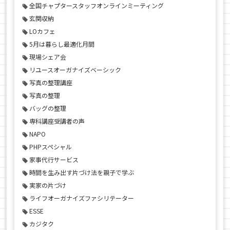
全国チャプタースタッフオンラインミーティング
玄関収納
LOカフェ
5月は暮らし最適化月間
現場シェア会
リユースオーガナイズベーシック
写真の整理講座
写真の整理
バッグの整理
専科講座受講者の声
NAPO
PHPスペシャル
家事代行サービス
時間を生み出す片づけ法を親子で学ぶ
実家の片づけ
ライフオーガナイズファシリテーター
ESSE
カジタク