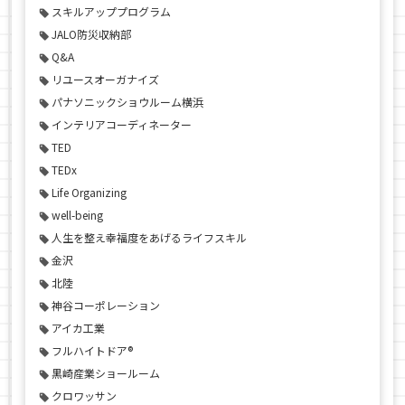
スキルアッププログラム
JALO防災収納部
Q&A
リユースオーガナイズ
パナソニックショウルーム横浜
インテリアコーディネーター
TED
TEDx
Life Organizing
well-being
人生を整え幸福度をあげるライフスキル
金沢
北陸
神谷コーポレーション
アイカ工業
フルハイトドア®
黒崎産業ショールーム
クロワッサン