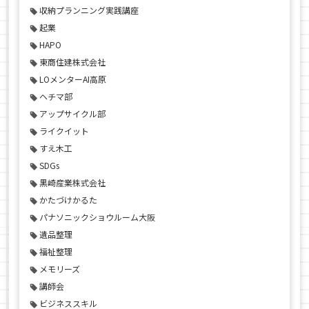
収納プランニング実践講座
起業
HAPO
東商住建株式会社
LOメンターAI高原
ヘチマ部
アップサイクル部
ライクイット
すえ木工
SDGs
黒崎産業株式会社
かたづけかるた
パナソニックショウルーム大阪
遺品整理
福祉整理
メモリーズ
講師会
ビジネススキル