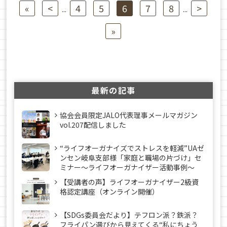
«
<
4
5
6
7
8
>
...
...
»
最新の記事
協会会員限定JALO代表理事メールマガジン
vol.207配信しました
“ライフオーガナイズでストレスを軽減”UAゼ
ンセン岐阜支部様「家庭と職場の片づけ」セ
ミナー～ライフオーガナイザー活動事例〜
【受講者の声】ライフオーガナイザー2級資
格認定講座（オンライン開催）
【SDGs委員会だより】テフロン派？鉄派？
フライパン選びから見えてくる“私にちょう