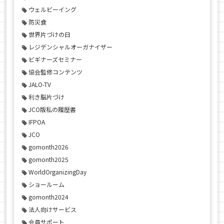
ウェルビーイング
防災食
世界片づけの日
レジデンシャルオーガナイザー
ビギナーズセミナー
協会監修コンテンツ
JALO-TV
利き脳片づけ
JCO版私の履歴書
IFPOA
JCO
gomonth2026
gomonth2025
WorldOrganizingDay
ショールーム
gomonth2024
法人向けサービス
会員サポート