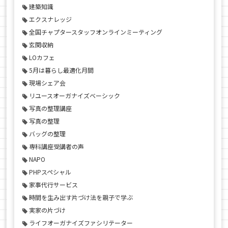
建築知識
エクスナレッジ
全国チャプタースタッフオンラインミーティング
玄関収納
LOカフェ
5月は暮らし最適化月間
現場シェア会
リユースオーガナイズベーシック
写真の整理講座
写真の整理
バッグの整理
専科講座受講者の声
NAPO
PHPスペシャル
家事代行サービス
時間を生み出す片づけ法を親子で学ぶ
実家の片づけ
ライフオーガナイズファシリテーター