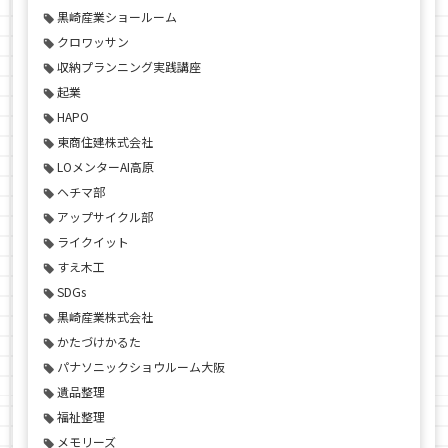
黒崎産業ショールーム
クロワッサン
収納プランニング実践講座
起業
HAPO
東商住建株式会社
LOメンターAI高原
ヘチマ部
アップサイクル部
ライクイット
すえ木工
SDGs
黒崎産業株式会社
かたづけかるた
パナソニックショウルーム大阪
遺品整理
福祉整理
メモリーズ