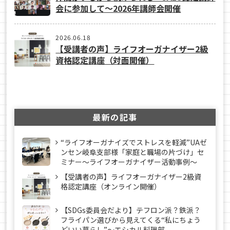
会に参加して～2026年講師会開催
2026.06.18
【受講者の声】ライフオーガナイザー2級
資格認定講座（対面開催）
最新の記事
“ライフオーガナイズでストレスを軽減”UAゼ
ンセン岐阜支部様「家庭と職場の片づけ」セ
ミナー～ライフオーガナイザー活動事例〜
【受講者の声】ライフオーガナイザー2級資
格認定講座（オンライン開催）
【SDGs委員会だより】テフロン派？鉄派？
フライパン選びから見えてくる“私にちょう
どいい暮らし”～エシカル料理部