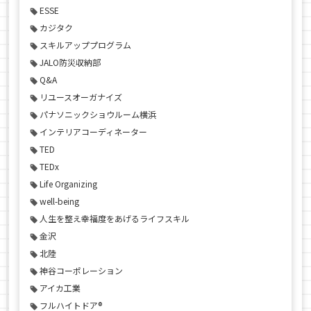
ESSE
カジタク
スキルアッププログラム
JALO防災収納部
Q&A
リユースオーガナイズ
パナソニックショウルーム横浜
インテリアコーディネーター
TED
TEDx
Life Organizing
well-being
人生を整え幸福度をあげるライフスキル
金沢
北陸
神谷コーポレーション
アイカ工業
フルハイトドア®