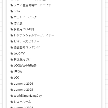
シニア生活環境オーガナイザー
note
ウェルビーイング
防災食
世界片づけの日
レジデンシャルオーガナイザー
ビギナーズセミナー
協会監修コンテンツ
JALO-TV
利き脳片づけ
JCO版私の履歴書
IFPOA
JCO
gomonth2026
gomonth2025
WorldOrganizingDay
ショールーム
gomonth2024