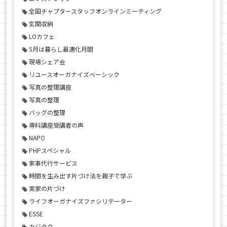
全国チャプタースタッフオンラインミーティング
玄関収納
LOカフェ
5月は暮らし最適化月間
現場シェア会
リユースオーガナイズベーシック
写真の整理講座
写真の整理
バッグの整理
専科講座受講者の声
NAPO
PHPスペシャル
家事代行サービス
時間を生み出す片づけ法を親子で学ぶ
実家の片づけ
ライフオーガナイズファシリテーター
ESSE
カジタク