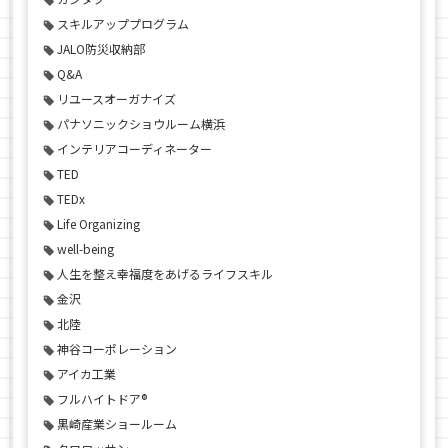
スキルアッププログラム
JALO防災収納部
Q&A
リユースオーガナイズ
パナソニックショウルーム横浜
インテリアコーディネーター
TED
TEDx
Life Organizing
well-being
人生を整え幸福度をあげるライフスキル
金沢
北陸
神谷コーポレーション
アイカ工業
フルハイトドア®
黒崎産業ショールーム