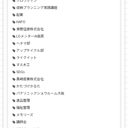
クロワッサン
収納プランニング実践講座
起業
HAPO
東商住建株式会社
LOメンターAI高原
ヘチマ部
アップサイクル部
ライクイット
すえ木工
SDGs
黒崎産業株式会社
かたづけかるた
パナソニックショウルーム大阪
遺品整理
福祉整理
メモリーズ
講師会