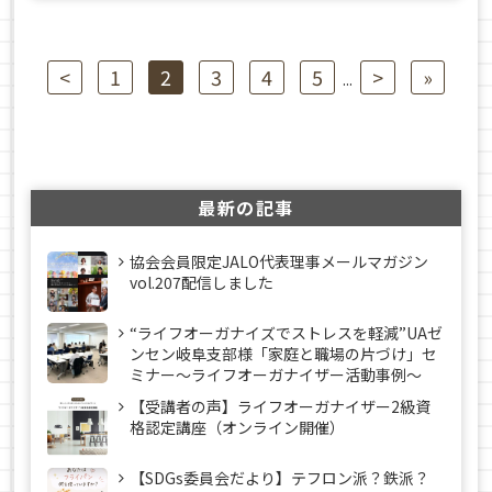
<
1
2
3
4
5
>
»
...
最新の記事
協会会員限定JALO代表理事メールマガジン
vol.207配信しました
“ライフオーガナイズでストレスを軽減”UAゼ
ンセン岐阜支部様「家庭と職場の片づけ」セ
ミナー～ライフオーガナイザー活動事例〜
【受講者の声】ライフオーガナイザー2級資
格認定講座（オンライン開催）
【SDGs委員会だより】テフロン派？鉄派？