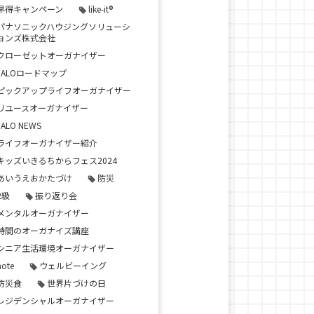
早得キャンペーン
like-it®
パナソニックハウジングソリューシ
ョンズ株式会社
クローゼットオーガナイザー
JALOロードマップ
ピックアップライフオーガナイザー
リユースオーガナイザー
JALO NEWS
ライフオーガナイザー紹介
キッズいきるちからフェス2024
あいうえおかたづけ
防災
2級
振り返り会
メンタルオーガナイザー
時間のオーガナイズ講座
シニア生活環境オーガナイザー
note
ウェルビーイング
防災食
世界片づけの日
レジデンシャルオーガナイザー