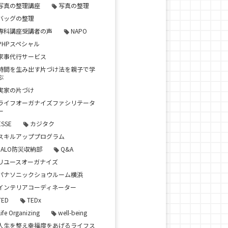
写真の整理講座
写真の整理
バッグの整理
専科講座受講者の声
NAPO
PHPスペシャル
家事代行サービス
時間を生み出す片づけ法を親子で学
ぶ
実家の片づけ
ライフオーガナイズファシリテータ
ー
ESSE
カジタク
スキルアッププログラム
JALO防災収納部
Q&A
リユースオーガナイズ
パナソニックショウルーム横浜
インテリアコーディネーター
TED
TEDx
Life Organizing
well-being
人生を整え幸福度をあげるライフス