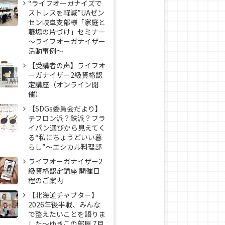
“ライフオーガナイズで
ストレスを軽減”UAゼン
セン岐阜支部様「家庭と
職場の片づけ」セミナー
～ライフオーガナイザー
活動事例〜
【受講者の声】ライフオ
ーガナイザー2級資格認
定講座（オンライン開
催）
【SDGs委員会だより】
テフロン派？鉄派？フラ
イパン選びから見えてく
る“私にちょうどいい暮
らし”～エシカル料理部
ライフオーガナイザー2
級資格認定講座 開催日
程のご案内
【北海道チャプター】
2026年後半戦、みんな
で整えたいことを語りま
した～ゆきこの部屋 7月