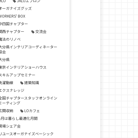
MLO
JALOエプロン
オーガナイズグッズ
WORKERS' BOX
中四国チャプター
関西チャプター
交流会
魔法のリノベ
大分県インテリアコーディネーター
協会
大分県
東京インテリアショーハウス
スキルアップセミナー
洗濯動線
建築知識
エクスナレッジ
全国チャプタースタッフオンライン
ミーティング
玄関収納
LOカフェ
5月は暮らし最適化月間
現場シェア会
リユースオーガナイズベーシック