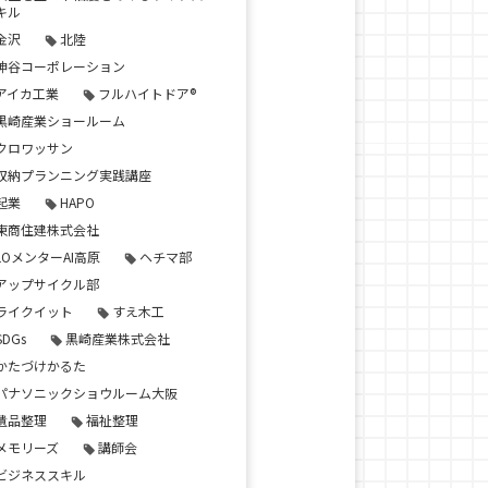
キル
金沢
北陸
神谷コーポレーション
アイカ工業
フルハイトドア®
黒崎産業ショールーム
クロワッサン
収納プランニング実践講座
起業
HAPO
東商住建株式会社
LOメンターAI高原
ヘチマ部
アップサイクル部
ライクイット
すえ木工
SDGs
黒崎産業株式会社
かたづけかるた
パナソニックショウルーム大阪
遺品整理
福祉整理
メモリーズ
講師会
ビジネススキル