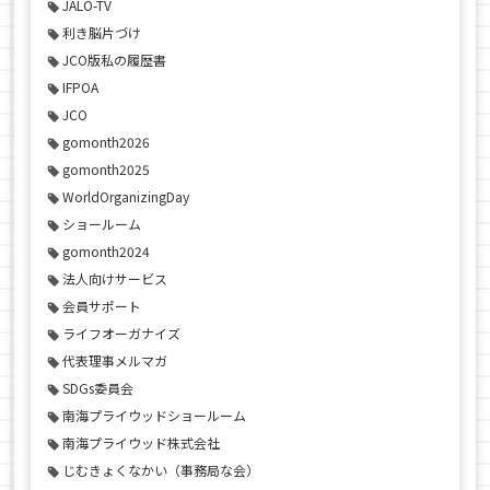
JALO-TV
利き脳片づけ
JCO版私の履歴書
IFPOA
JCO
gomonth2026
gomonth2025
WorldOrganizingDay
ショールーム
gomonth2024
法人向けサービス
会員サポート
ライフオーガナイズ
代表理事メルマガ
SDGs委員会
南海プライウッドショールーム
南海プライウッド株式会社
じむきょくなかい（事務局な会）