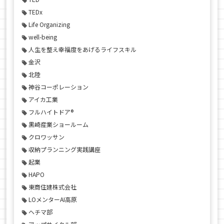
TEDx
Life Organizing
well-being
人生を整え幸福度をあげるライフスキル
金沢
北陸
神谷コーポレーション
アイカ工業
フルハイトドア®
黒崎産業ショールーム
クロワッサン
収納プランニング実践講座
起業
HAPO
東商住建株式会社
LOメンターAI高原
ヘチマ部