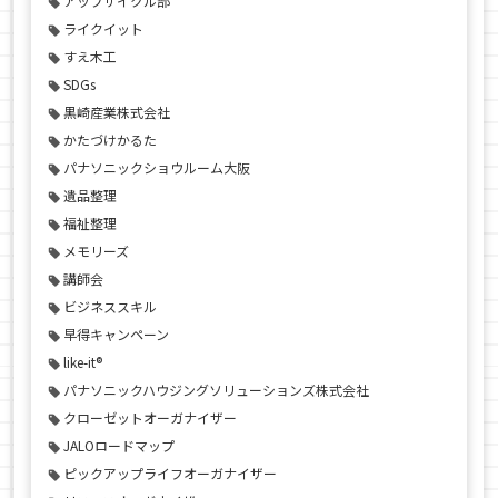
アップサイクル部
ライクイット
すえ木工
SDGs
黒崎産業株式会社
かたづけかるた
パナソニックショウルーム大阪
遺品整理
福祉整理
メモリーズ
講師会
ビジネススキル
早得キャンペーン
like-it®
パナソニックハウジングソリューションズ株式会社
クローゼットオーガナイザー
JALOロードマップ
ピックアップライフオーガナイザー