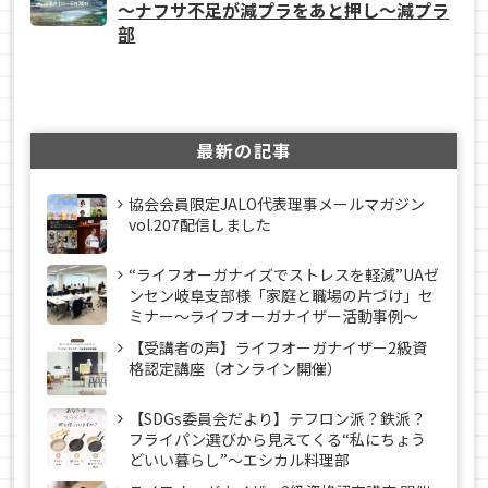
～ナフサ不足が減プラをあと押し～減プラ
部
最新の記事
協会会員限定JALO代表理事メールマガジン
vol.207配信しました
“ライフオーガナイズでストレスを軽減”UAゼ
ンセン岐阜支部様「家庭と職場の片づけ」セ
ミナー～ライフオーガナイザー活動事例〜
【受講者の声】ライフオーガナイザー2級資
格認定講座（オンライン開催）
【SDGs委員会だより】テフロン派？鉄派？
フライパン選びから見えてくる“私にちょう
どいい暮らし”～エシカル料理部