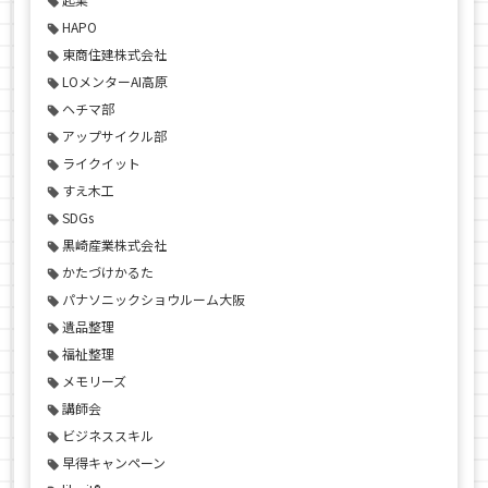
HAPO
東商住建株式会社
LOメンターAI高原
ヘチマ部
アップサイクル部
ライクイット
すえ木工
SDGs
黒崎産業株式会社
かたづけかるた
パナソニックショウルーム大阪
遺品整理
福祉整理
メモリーズ
講師会
ビジネススキル
早得キャンペーン