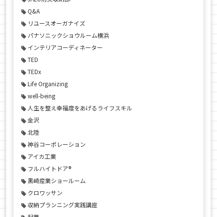
Q&A
リユースオーガナイズ
パナソニックショウルーム横浜
インテリアコーディネーター
TED
TEDx
Life Organizing
well-being
人生を整え幸福度をあげるライフスキル
金沢
北陸
神谷コーポレーション
アイカ工業
フルハイトドア®
黒崎産業ショールーム
クロワッサン
収納プランニング実践講座
起業