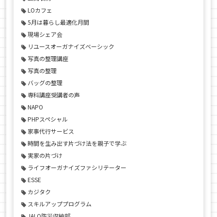
LOカフェ
5月は暮らし最適化月間
現場シェア会
リユースオーガナイズベーシック
写真の整理講座
写真の整理
バッグの整理
専科講座受講者の声
NAPO
PHPスペシャル
家事代行サービス
時間を生み出す片づけ法を親子で学ぶ
実家の片づけ
ライフオーガナイズファシリテーター
ESSE
カジタク
スキルアッププログラム
JALO防災収納部