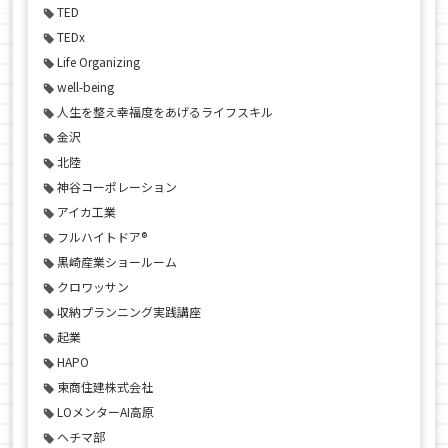
TED
TEDx
Life Organizing
well-being
人生を整え幸福度をあげるライフスキル
金沢
北陸
神谷コーポレーション
アイカ工業
フルハイトドア®
黒崎産業ショールーム
クロワッサン
収納プランニング実践講座
起業
HAPO
東商住建株式会社
LOメンターAI高原
ヘチマ部