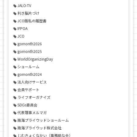
JALO-TV
利き脳片づけ
JCO版私の履歴書
IFPOA
JCO
gomonth2026
gomonth2025
WorldOrganizingDay
ショールーム
gomonth2024
法人向けサービス
会員サポート
ライフオーガナイズ
SDGs委員会
代表理事メルマガ
南海プライウッドショールーム
南海プライウッド株式会社
じむきょくなかい（事務局な会）