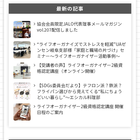
最新の記事
協会会員限定JALO代表理事メールマガジン
vol.207配信しました
“ライフオーガナイズでストレスを軽減”UAゼ
ンセン岐阜支部様「家庭と職場の片づけ」セ
ミナー～ライフオーガナイザー活動事例〜
【受講者の声】ライフオーガナイザー2級資
格認定講座（オンライン開催）
【SDGs委員会だより】テフロン派？鉄派？
フライパン選びから見えてくる“私にちょう
どいい暮らし”～エシカル料理部
ライフオーガナイザー2級資格認定講座 開催
日程のご案内