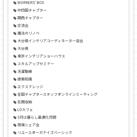
WORKERS' BOX
中四国チャプター
関西チャプター
交流会
魔法のリノベ
大分県インテリアコーディネーター協会
大分県
東京インテリアショーハウス
スキルアップセミナー
洗濯動線
建築知識
エクスナレッジ
全国チャプタースタッフオンラインミーティング
玄関収納
LOカフェ
5月は暮らし最適化月間
現場シェア会
リユースオーガナイズベーシック