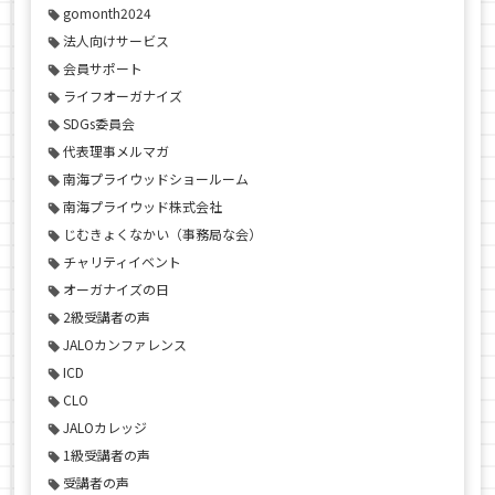
gomonth2024
法人向けサービス
会員サポート
ライフオーガナイズ
SDGs委員会
代表理事メルマガ
南海プライウッドショールーム
南海プライウッド株式会社
じむきょくなかい（事務局な会）
チャリティイベント
オーガナイズの日
2級受講者の声
JALOカンファレンス
ICD
CLO
JALOカレッジ
1級受講者の声
受講者の声