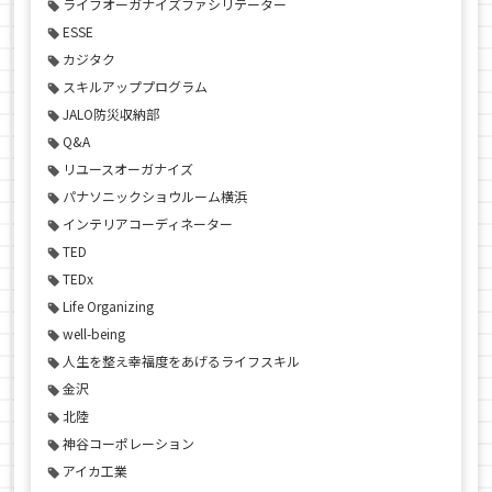
ライフオーガナイズファシリテーター
ESSE
カジタク
スキルアッププログラム
JALO防災収納部
Q&A
リユースオーガナイズ
パナソニックショウルーム横浜
インテリアコーディネーター
TED
TEDx
Life Organizing
well-being
人生を整え幸福度をあげるライフスキル
金沢
北陸
神谷コーポレーション
アイカ工業