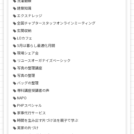
洗濯動線
建築知識
エクスナレッジ
全国チャプタースタッフオンラインミーティング
玄関収納
LOカフェ
5月は暮らし最適化月間
現場シェア会
リユースオーガナイズベーシック
写真の整理講座
写真の整理
バッグの整理
専科講座受講者の声
NAPO
PHPスペシャル
家事代行サービス
時間を生み出す片づけ法を親子で学ぶ
実家の片づけ