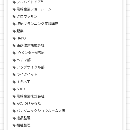
フルハイトドア®
黒崎産業ショールーム
クロワッサン
収納プランニング実践講座
起業
HAPO
東商住建株式会社
LOメンターAI高原
ヘチマ部
アップサイクル部
ライクイット
すえ木工
SDGs
黒崎産業株式会社
かたづけかるた
パナソニックショウルーム大阪
遺品整理
福祉整理