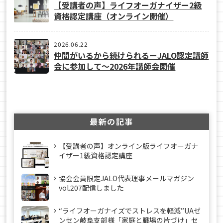
【受講者の声】ライフオーガナイザー2級
資格認定講座（オンライン開催）
2026.06.22
仲間がいるから続けられるーJALO認定講師
会に参加して～2026年講師会開催
最新の記事
【受講者の声】オンライン版ライフオーガナ
イザー1級資格認定講座
協会会員限定JALO代表理事メールマガジン
vol.207配信しました
“ライフオーガナイズでストレスを軽減”UAゼ
ンセン岐阜支部様「家庭と職場の片づけ」セ