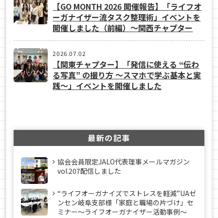
【GO MONTH 2026 開催報告】「ライフオ
ーガナイザー流タスク整理術」イベントを
開催しました（前編）～関西チャプター
2026.07.02
【関東チャプター】「発信に使える “伝わ
る写真” の撮り方 ～スマホで学ぶ基本と実
践～」イベントを開催しました
最新の記事
協会会員限定JALO代表理事メールマガジン
vol.207配信しました
“ライフオーガナイズでストレスを軽減”UAゼ
ンセン岐阜支部様「家庭と職場の片づけ」セ
ミナー～ライフオーガナイザー活動事例〜