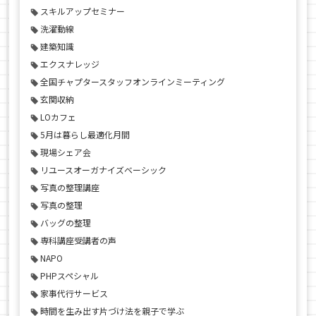
スキルアップセミナー
洗濯動線
建築知識
エクスナレッジ
全国チャプタースタッフオンラインミーティング
玄関収納
LOカフェ
5月は暮らし最適化月間
現場シェア会
リユースオーガナイズベーシック
写真の整理講座
写真の整理
バッグの整理
専科講座受講者の声
NAPO
PHPスペシャル
家事代行サービス
時間を生み出す片づけ法を親子で学ぶ