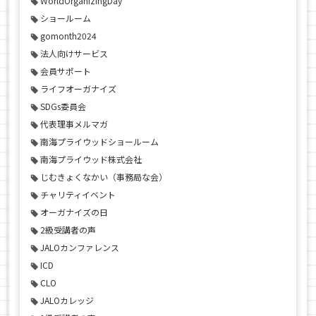
WorldOrganizingDay
ショールーム
gomonth2024
法人向けサービス
会員サポート
ライフオーガナイズ
SDGs委員会
代表理事メルマガ
南海プライウッドショールーム
南海プライウッド株式会社
じむきょくなかい（事務局な会）
チャリティイベント
オーガナイズの日
2級受講者の声
JALOカンファレンス
ICD
CLO
JALOカレッジ