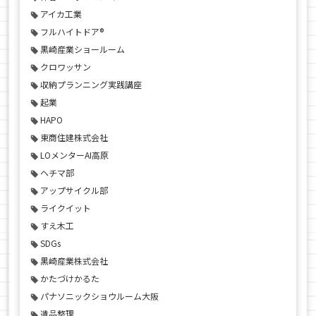
アイカ工業
フルハイトドア®
黒崎産業ショールーム
クロワッサン
収納プランニング実践講座
起業
HAPO
東商住建株式会社
LOメンターAI高原
ヘチマ部
アップサイクル部
ライクイット
すえ木工
SDGs
黒崎産業株式会社
かたづけかるた
パナソニックショウルーム大阪
遺品整理