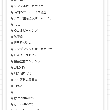
メンタルオーガナイザー
時間のオーガナイズ講座
シニア生活環境オーガナイザー
note
ウェルビーイング
防災食
世界片づけの日
レジデンシャルオーガナイザー
ビギナーズセミナー
協会監修コンテンツ
JALO-TV
利き脳片づけ
JCO版私の履歴書
IFPOA
JCO
gomonth2026
gomonth2025