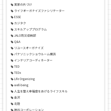
実家の片づけ
ライフオーガナイズファシリテーター
ESSE
カジタク
スキルアッププログラム
JALO防災収納部
Q&A
リユースオーガナイズ
パナソニックショウルーム横浜
インテリアコーディネーター
TED
TEDx
Life Organizing
well-being
人生を整え幸福度をあげるライフスキル
金沢
北陸
神谷コーポレーション