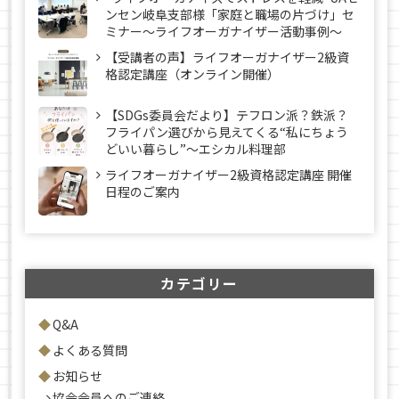
ンセン岐阜支部様「家庭と職場の片づけ」セ
ミナー～ライフオーガナイザー活動事例〜
【受講者の声】ライフオーガナイザー2級資
格認定講座（オンライン開催）
【SDGs委員会だより】テフロン派？鉄派？
フライパン選びから見えてくる“私にちょう
どいい暮らし”～エシカル料理部
ライフオーガナイザー2級資格認定講座 開催
日程のご案内
カテゴリー
Q&A
よくある質問
お知らせ
協会会員へのご連絡