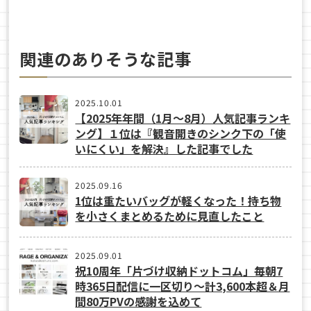
関連のありそうな記事
2025.10.01
【2025年年間（1月〜8月）人気記事ランキ
ング】１位は『観音開きのシンク下の「使
いにくい」を解決』した記事でした
2025.09.16
1位は重たいバッグが軽くなった！持ち物
を小さくまとめるために見直したこと
2025.09.01
祝10周年「片づけ収納ドットコム」毎朝7
時365日配信に一区切り〜計3,600本超＆月
間80万PVの感謝を込めて