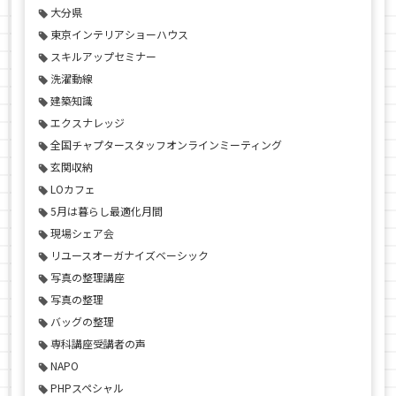
大分県
東京インテリアショーハウス
スキルアップセミナー
洗濯動線
建築知識
エクスナレッジ
全国チャプタースタッフオンラインミーティング
玄関収納
LOカフェ
5月は暮らし最適化月間
現場シェア会
リユースオーガナイズベーシック
写真の整理講座
写真の整理
バッグの整理
専科講座受講者の声
NAPO
PHPスペシャル