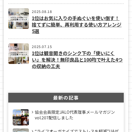
2025.08.18
1位はお気に入りの手ぬぐいを使い倒す！
捨てずに簡単、再利用する使い方アレンジ
5選
2025.07.15
1位は観音開きのシンク下の「使いにく
い」を解決！無印良品と100均で叶えた4つ
の収納の工夫
最新の記事
協会会員限定JALO代表理事メールマガジン
vol.207配信しました
“ライフオーガナイズでストレスを軽減”UAゼ