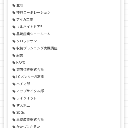
北陸
神谷コーポレーション
アイカ工業
フルハイトドア®
黒崎産業ショールーム
クロワッサン
収納プランニング実践講座
起業
HAPO
東商住建株式会社
LOメンターAI高原
ヘチマ部
アップサイクル部
ライクイット
すえ木工
SDGs
黒崎産業株式会社
かたづけかるた