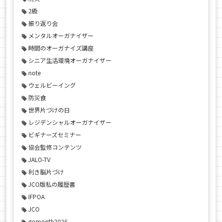
2級
振り返り会
メンタルオーガナイザー
時間のオーガナイズ講座
シニア生活環境オーガナイザー
note
ウェルビーイング
防災食
世界片づけの日
レジデンシャルオーガナイザー
ビギナーズセミナー
協会監修コンテンツ
JALO-TV
利き脳片づけ
JCO版私の履歴書
IFPOA
JCO
gomonth2026