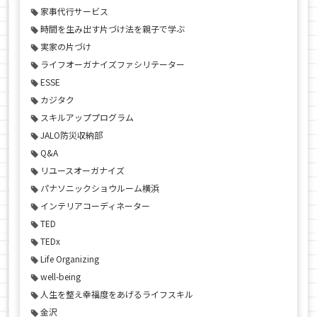
家事代行サービス
時間を生み出す片づけ法を親子で学ぶ
実家の片づけ
ライフオーガナイズファシリテーター
ESSE
カジタク
スキルアッププログラム
JALO防災収納部
Q&A
リユースオーガナイズ
パナソニックショウルーム横浜
インテリアコーディネーター
TED
TEDx
Life Organizing
well-being
人生を整え幸福度をあげるライフスキル
金沢