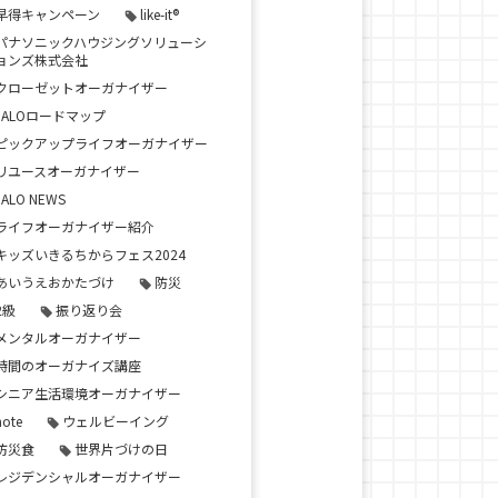
早得キャンペーン
like-it®
パナソニックハウジングソリューシ
ョンズ株式会社
クローゼットオーガナイザー
JALOロードマップ
ピックアップライフオーガナイザー
リユースオーガナイザー
JALO NEWS
ライフオーガナイザー紹介
キッズいきるちからフェス2024
あいうえおかたづけ
防災
2級
振り返り会
メンタルオーガナイザー
時間のオーガナイズ講座
シニア生活環境オーガナイザー
note
ウェルビーイング
防災食
世界片づけの日
レジデンシャルオーガナイザー