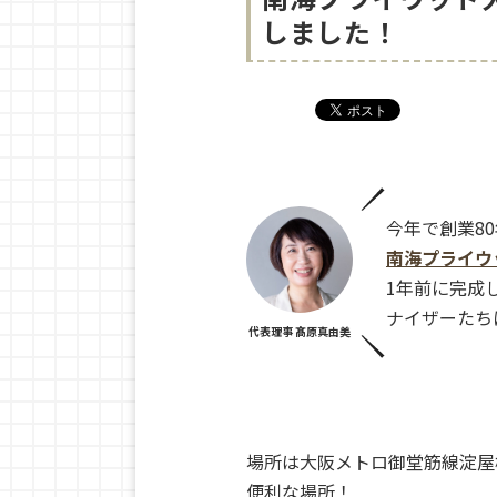
しました！
今年で創業8
南海プライウ
1年前に完成
ナイザーたち
代表理事 髙原真由美
場所は大阪メトロ御堂筋線淀屋
便利な場所！