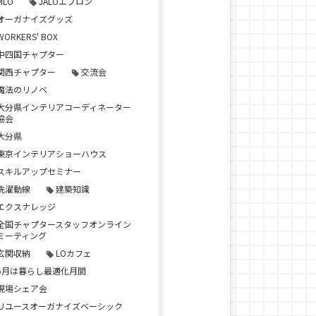
MLO
JALOエプロン
オーガナイズグッズ
WORKERS' BOX
中四国チャプター
関西チャプター
交流会
魔法のリノベ
大分県インテリアコーディネーター
協会
大分県
東京インテリアショーハウス
スキルアップセミナー
洗濯動線
建築知識
エクスナレッジ
全国チャプタースタッフオンライン
ミーティング
玄関収納
LOカフェ
5月は暮らし最適化月間
現場シェア会
リユースオーガナイズベーシック