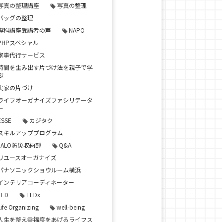
写真の整理講座
写真の整理
バッグの整理
専科講座受講者の声
NAPO
PHPスペシャル
家事代行サービス
時間を生み出す片づけ法を親子で学
ぶ
実家の片づけ
ライフオーガナイズファシリテータ
ー
ESSE
カジタク
スキルアッププログラム
JALO防災収納部
Q&A
リユースオーガナイズ
パナソニックショウルーム横浜
インテリアコーディネーター
TED
TEDx
Life Organizing
well-being
人生を整え幸福度をあげるライフス