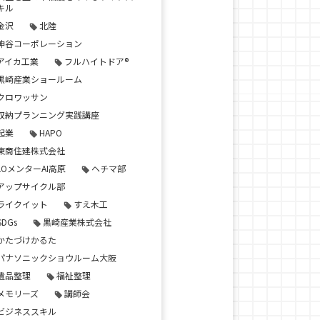
キル
金沢
北陸
神谷コーポレーション
アイカ工業
フルハイトドア®
黒崎産業ショールーム
クロワッサン
収納プランニング実践講座
起業
HAPO
東商住建株式会社
LOメンターAI高原
ヘチマ部
アップサイクル部
ライクイット
すえ木工
SDGs
黒崎産業株式会社
かたづけかるた
パナソニックショウルーム大阪
遺品整理
福祉整理
メモリーズ
講師会
ビジネススキル