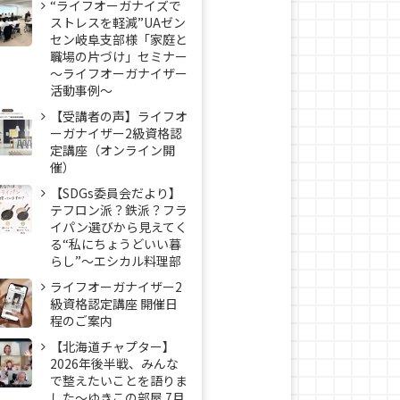
“ライフオーガナイズで
ストレスを軽減”UAゼン
セン岐阜支部様「家庭と
職場の片づけ」セミナー
～ライフオーガナイザー
活動事例〜
【受講者の声】ライフオ
ーガナイザー2級資格認
定講座（オンライン開
催）
【SDGs委員会だより】
テフロン派？鉄派？フラ
イパン選びから見えてく
る“私にちょうどいい暮
らし”～エシカル料理部
ライフオーガナイザー2
級資格認定講座 開催日
程のご案内
【北海道チャプター】
2026年後半戦、みんな
で整えたいことを語りま
した～ゆきこの部屋 7月