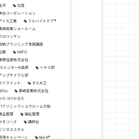
金沢
北陸
神谷コーポレーション
アイカ工業
フルハイトドア®
黒崎産業ショールーム
クロワッサン
収納プランニング実践講座
起業
HAPO
東商住建株式会社
LOメンターAI高原
ヘチマ部
アップサイクル部
ライクイット
すえ木工
SDGs
黒崎産業株式会社
かたづけかるた
パナソニックショウルーム大阪
遺品整理
福祉整理
メモリーズ
講師会
ビジネススキル
早得キャンペーン
like-it®