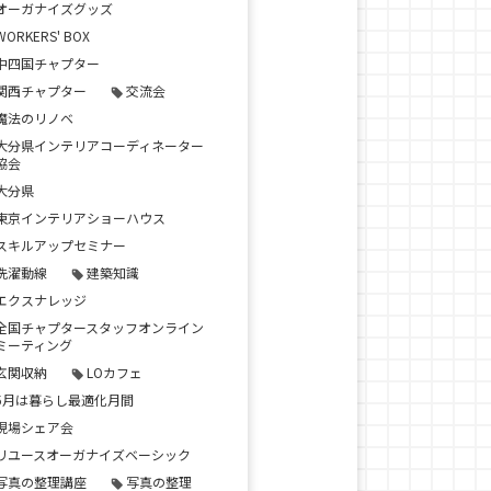
オーガナイズグッズ
WORKERS' BOX
中四国チャプター
関西チャプター
交流会
魔法のリノベ
大分県インテリアコーディネーター
協会
大分県
東京インテリアショーハウス
スキルアップセミナー
洗濯動線
建築知識
エクスナレッジ
全国チャプタースタッフオンライン
ミーティング
玄関収納
LOカフェ
5月は暮らし最適化月間
現場シェア会
リユースオーガナイズベーシック
写真の整理講座
写真の整理