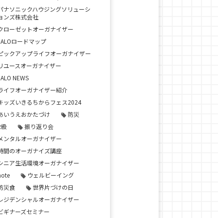
パナソニックハウジングソリューシ
ョンズ株式会社
クローゼットオーガナイザー
JALOロードマップ
ピックアップライフオーガナイザー
リユースオーガナイザー
JALO NEWS
ライフオーガナイザー紹介
キッズいきるちからフェス2024
あいうえおかたづけ
防災
2級
振り返り会
メンタルオーガナイザー
時間のオーガナイズ講座
シニア生活環境オーガナイザー
note
ウェルビーイング
防災食
世界片づけの日
レジデンシャルオーガナイザー
ビギナーズセミナー