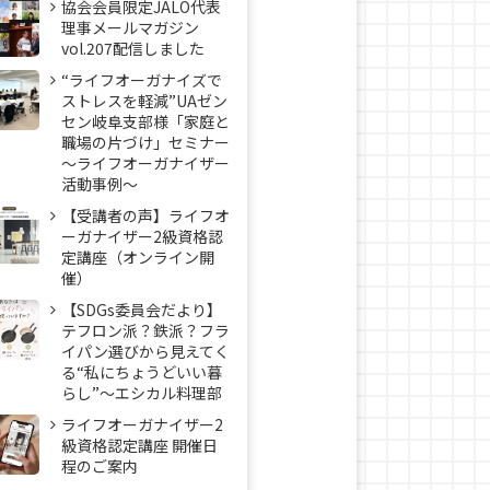
協会会員限定JALO代表
理事メールマガジン
vol.207配信しました
“ライフオーガナイズで
ストレスを軽減”UAゼン
セン岐阜支部様「家庭と
職場の片づけ」セミナー
～ライフオーガナイザー
活動事例〜
【受講者の声】ライフオ
ーガナイザー2級資格認
定講座（オンライン開
催）
【SDGs委員会だより】
テフロン派？鉄派？フラ
イパン選びから見えてく
る“私にちょうどいい暮
らし”～エシカル料理部
ライフオーガナイザー2
級資格認定講座 開催日
程のご案内