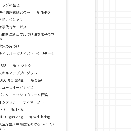
バッグの整理
専科講座受講者の声
NAPO
PHPスペシャル
家事代行サービス
時間を生み出す片づけ法を親子で学
ぶ
実家の片づけ
ライフオーガナイズファシリテータ
ー
ESSE
カジタク
スキルアッププログラム
JALO防災収納部
Q&A
リユースオーガナイズ
パナソニックショウルーム横浜
インテリアコーディネーター
TED
TEDx
Life Organizing
well-being
人生を整え幸福度をあげるライフス
キル