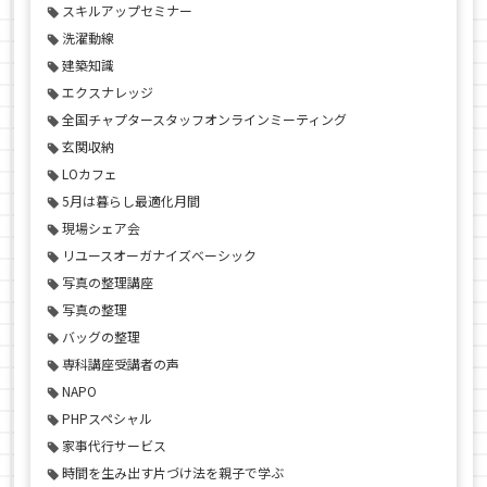
スキルアップセミナー
洗濯動線
建築知識
エクスナレッジ
全国チャプタースタッフオンラインミーティング
玄関収納
LOカフェ
5月は暮らし最適化月間
現場シェア会
リユースオーガナイズベーシック
写真の整理講座
写真の整理
バッグの整理
専科講座受講者の声
NAPO
PHPスペシャル
家事代行サービス
時間を生み出す片づけ法を親子で学ぶ