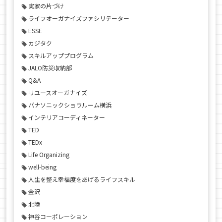
実家の片づけ
ライフオーガナイズファシリテーター
ESSE
カジタク
スキルアッププログラム
JALO防災収納部
Q&A
リユースオーガナイズ
パナソニックショウルーム横浜
インテリアコーディネーター
TED
TEDx
Life Organizing
well-being
人生を整え幸福度をあげるライフスキル
金沢
北陸
神谷コーポレーション