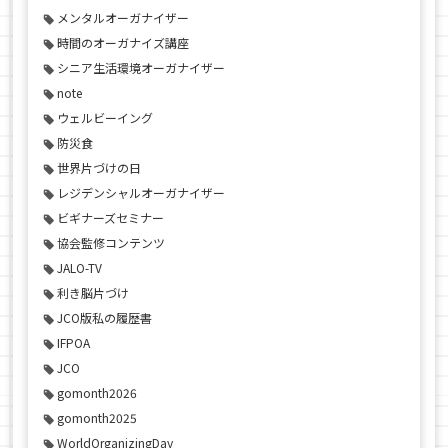
メンタルオーガナイザー
時間のオーガナイズ講座
シニア生活環境オーガナイザー
note
ウェルビーイング
防災食
世界片づけの日
レジデンシャルオーガナイザー
ビギナーズセミナー
協会監修コンテンツ
JALO-TV
利き脳片づけ
JCO版私の履歴書
IFPOA
JCO
gomonth2026
gomonth2025
WorldOrganizingDay