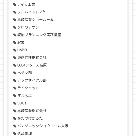
アイカ工業
フルハイトドア®
黒崎産業ショールーム
クロワッサン
収納プランニング実践講座
起業
HAPO
東商住建株式会社
LOメンターAI高原
ヘチマ部
アップサイクル部
ライクイット
すえ木工
SDGs
黒崎産業株式会社
かたづけかるた
パナソニックショウルーム大阪
遺品整理