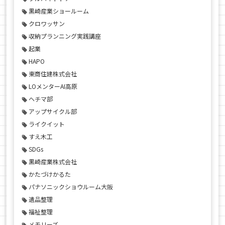
黒崎産業ショールーム
クロワッサン
収納プランニング実践講座
起業
HAPO
東商住建株式会社
LOメンターAI高原
ヘチマ部
アップサイクル部
ライクイット
すえ木工
SDGs
黒崎産業株式会社
かたづけかるた
パナソニックショウルーム大阪
遺品整理
福祉整理
メモリーズ