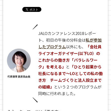
JALOカンファレンス2018レポー
ト、初日の午後の分科会は
私が参加
したプログラム
以外にも、
「会社員
ライフオーガナイザー(以下LO）の
これからの働き方「パラレルワー
ク」を考える」
と
「ひとり起業から
社長になるまで〜LOとしての私の働
代表理事 髙原真由美
き方 チームづくりと法人設立まで
の経緯」
という２つのプログラムが
同時に行われました。