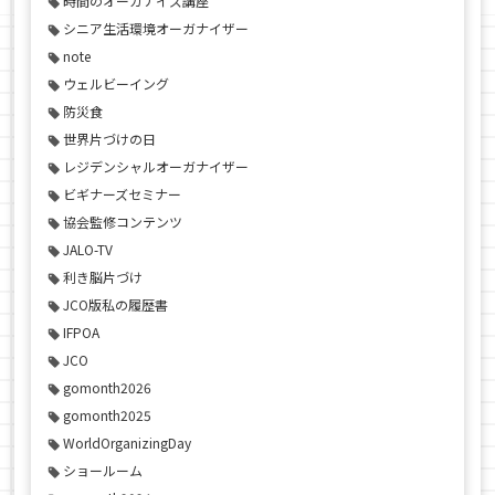
時間のオーガナイズ講座
シニア生活環境オーガナイザー
note
ウェルビーイング
防災食
世界片づけの日
レジデンシャルオーガナイザー
ビギナーズセミナー
協会監修コンテンツ
JALO-TV
利き脳片づけ
JCO版私の履歴書
IFPOA
JCO
gomonth2026
gomonth2025
WorldOrganizingDay
ショールーム