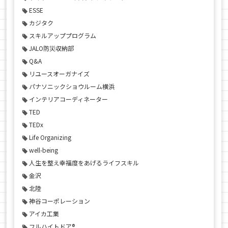
ESSE
カジタク
スキルアッププログラム
JALO防災収納部
Q&A
リユースオーガナイズ
パナソニックショウルーム横浜
インテリアコーディネーター
TED
TEDx
Life Organizing
well-being
人生を整え幸福度をあげるライフスキル
金沢
北陸
神谷コーポレーション
アイカ工業
フルハイトドア®