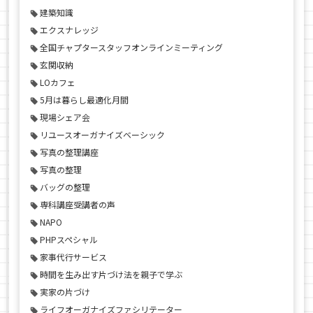
建築知識
エクスナレッジ
全国チャプタースタッフオンラインミーティング
玄関収納
LOカフェ
5月は暮らし最適化月間
現場シェア会
リユースオーガナイズベーシック
写真の整理講座
写真の整理
バッグの整理
専科講座受講者の声
NAPO
PHPスペシャル
家事代行サービス
時間を生み出す片づけ法を親子で学ぶ
実家の片づけ
ライフオーガナイズファシリテーター