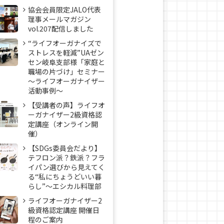
協会会員限定JALO代表
理事メールマガジン
vol.207配信しました
“ライフオーガナイズで
ストレスを軽減”UAゼン
セン岐阜支部様「家庭と
職場の片づけ」セミナー
～ライフオーガナイザー
活動事例〜
【受講者の声】ライフオ
ーガナイザー2級資格認
定講座（オンライン開
催）
【SDGs委員会だより】
テフロン派？鉄派？フラ
イパン選びから見えてく
る“私にちょうどいい暮
らし”～エシカル料理部
ライフオーガナイザー2
級資格認定講座 開催日
程のご案内