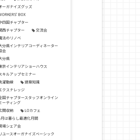
オーガナイズグッズ
WORKERS' BOX
中四国チャプター
関西チャプター
交流会
魔法のリノベ
大分県インテリアコーディネーター
協会
大分県
東京インテリアショーハウス
スキルアップセミナー
洗濯動線
建築知識
エクスナレッジ
全国チャプタースタッフオンライン
ミーティング
玄関収納
LOカフェ
5月は暮らし最適化月間
現場シェア会
リユースオーガナイズベーシック