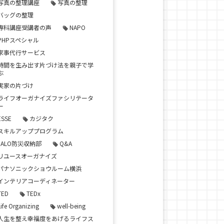
写真の整理講座
写真の整理
バッグの整理
専科講座受講者の声
NAPO
PHPスペシャル
家事代行サービス
時間を生み出す片づけ法を親子で学
ぶ
実家の片づけ
ライフオーガナイズファシリテータ
ー
ESSE
カジタク
スキルアッププログラム
JALO防災収納部
Q&A
リユースオーガナイズ
パナソニックショウルーム横浜
インテリアコーディネーター
TED
TEDx
Life Organizing
well-being
人生を整え幸福度をあげるライフス