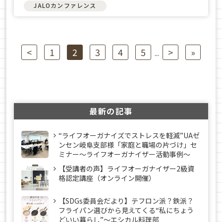
JALOカンファレンス
<
1
2
3
4
5
>
»
...
最新の記事
“ライフオーガナイズでストレスを軽減”UAゼ
ンセン岐阜支部様「家庭と職場の片づけ」セ
ミナー～ライフオーガナイザー活動事例〜
【受講者の声】ライフオーガナイザー2級資
格認定講座（オンライン開催）
【SDGs委員会だより】テフロン派？鉄派？
フライパン選びから見えてくる“私にちょう
どいい暮らし”～エシカル料理部