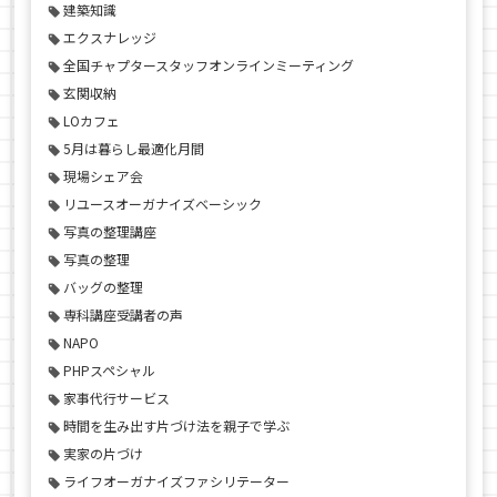
建築知識
エクスナレッジ
全国チャプタースタッフオンラインミーティング
玄関収納
LOカフェ
5月は暮らし最適化月間
現場シェア会
リユースオーガナイズベーシック
写真の整理講座
写真の整理
バッグの整理
専科講座受講者の声
NAPO
PHPスペシャル
家事代行サービス
時間を生み出す片づけ法を親子で学ぶ
実家の片づけ
ライフオーガナイズファシリテーター