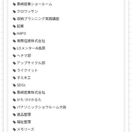
黒崎産業ショールーム
クロワッサン
収納プランニング実践講座
起業
HAPO
東商住建株式会社
LOメンターAI高原
ヘチマ部
アップサイクル部
ライクイット
すえ木工
SDGs
黒崎産業株式会社
かたづけかるた
パナソニックショウルーム大阪
遺品整理
福祉整理
メモリーズ