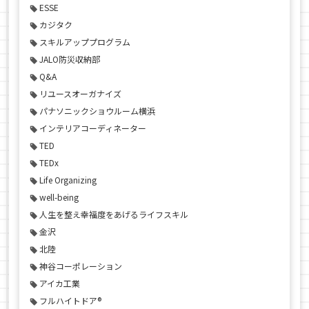
ESSE
カジタク
スキルアッププログラム
JALO防災収納部
Q&A
リユースオーガナイズ
パナソニックショウルーム横浜
インテリアコーディネーター
TED
TEDx
Life Organizing
well-being
人生を整え幸福度をあげるライフスキル
金沢
北陸
神谷コーポレーション
アイカ工業
フルハイトドア®