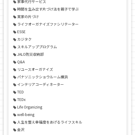
家事代行サービス
時間を生み出す片づけ法を親子で学ぶ
実家の片づけ
ライフオーガナイズファシリテーター
ESSE
カジタク
スキルアッププログラム
JALO防災収納部
Q&A
リユースオーガナイズ
パナソニックショウルーム横浜
インテリアコーディネーター
TED
TEDx
Life Organizing
well-being
人生を整え幸福度をあげるライフスキル
金沢