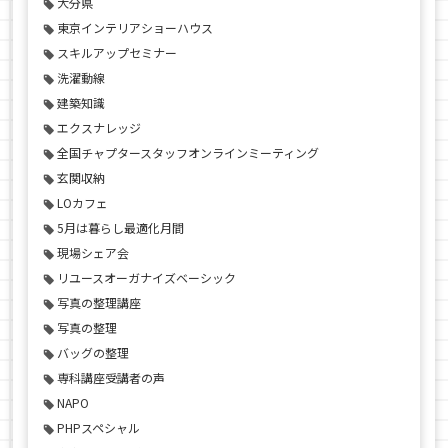
大分県
東京インテリアショーハウス
スキルアップセミナー
洗濯動線
建築知識
エクスナレッジ
全国チャプタースタッフオンラインミーティング
玄関収納
LOカフェ
5月は暮らし最適化月間
現場シェア会
リユースオーガナイズベーシック
写真の整理講座
写真の整理
バッグの整理
専科講座受講者の声
NAPO
PHPスペシャル