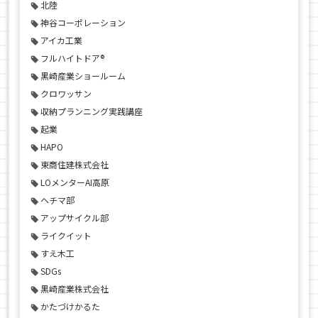
北陸
神谷コーポレーション
アイカ工業
フルハイトドア®
黒崎産業ショールーム
クロワッサン
収納プランニング実践講座
起業
HAPO
東商住建株式会社
LOメンターAI高原
ヘチマ部
アップサイクル部
ライクイット
すえ木工
SDGs
黒崎産業株式会社
かたづけかるた