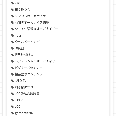
2級
振り返り会
メンタルオーガナイザー
時間のオーガナイズ講座
シニア生活環境オーガナイザー
note
ウェルビーイング
防災食
世界片づけの日
レジデンシャルオーガナイザー
ビギナーズセミナー
協会監修コンテンツ
JALO-TV
利き脳片づけ
JCO版私の履歴書
IFPOA
JCO
gomonth2026