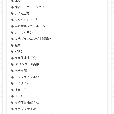
北陸
神谷コーポレーション
アイカ工業
フルハイトドア®
黒崎産業ショールーム
クロワッサン
収納プランニング実践講座
起業
HAPO
東商住建株式会社
LOメンターAI高原
ヘチマ部
アップサイクル部
ライクイット
すえ木工
SDGs
黒崎産業株式会社
かたづけかるた