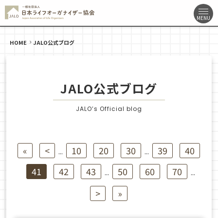
HOME
JALO公式ブログ
JALO公式ブログ
JALO’s Official blog
«
<
10
20
30
39
40
...
...
41
42
43
50
60
70
...
...
>
»