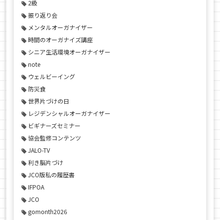
2級
振り返り会
メンタルオーガナイザー
時間のオーガナイズ講座
シニア生活環境オーガナイザー
note
ウェルビーイング
防災食
世界片づけの日
レジデンシャルオーガナイザー
ビギナーズセミナー
協会監修コンテンツ
JALO-TV
利き脳片づけ
JCO版私の履歴書
IFPOA
JCO
gomonth2026