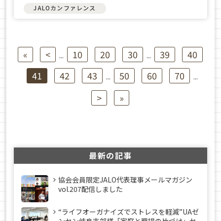
JALOカンファレンス
«
<
10
20
30
39
40
...
...
41
42
43
50
60
70
...
...
>
»
最新の記事
協会会員限定JALO代表理事メールマガジン
vol.207配信しました
“ライフオーガナイズでストレスを軽減”UAゼ