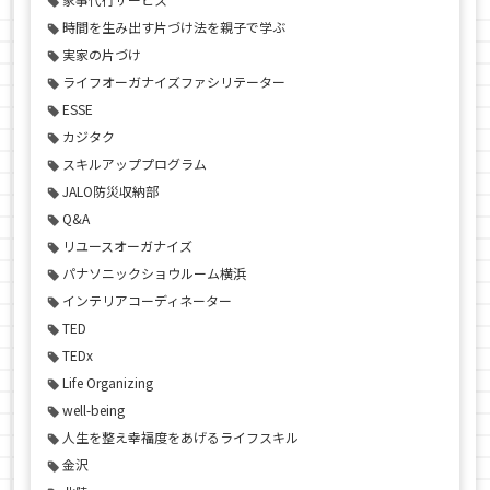
時間を生み出す片づけ法を親子で学ぶ
実家の片づけ
ライフオーガナイズファシリテーター
ESSE
カジタク
スキルアッププログラム
JALO防災収納部
Q&A
リユースオーガナイズ
パナソニックショウルーム横浜
インテリアコーディネーター
TED
TEDx
Life Organizing
well-being
人生を整え幸福度をあげるライフスキル
金沢