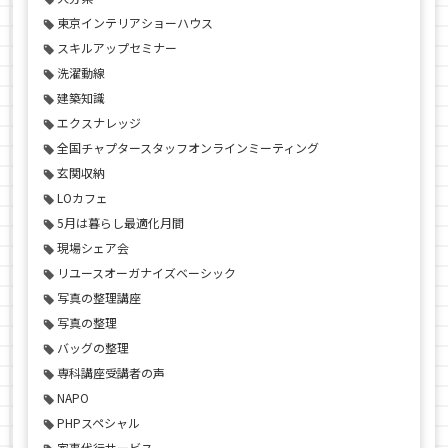
東京インテリアショーハウス
スキルアップセミナー
洗濯動線
建築知識
エクスナレッジ
全国チャプタースタッフオンラインミーティング
玄関収納
LOカフェ
5月は暮らし最適化月間
現場シェア会
リユースオーガナイズベーシック
写真の整理講座
写真の整理
バッグの整理
専科講座受講者の声
NAPO
PHPスペシャル
家事代行サービス