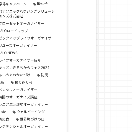
早得キャンペーン
like-it®
パナソニックハウジングソリューシ
ョンズ株式会社
クローゼットオーガナイザー
JALOロードマップ
ピックアップライフオーガナイザー
リユースオーガナイザー
JALO NEWS
ライフオーガナイザー紹介
キッズいきるちからフェス2024
あいうえおかたづけ
防災
2級
振り返り会
メンタルオーガナイザー
時間のオーガナイズ講座
シニア生活環境オーガナイザー
note
ウェルビーイング
防災食
世界片づけの日
レジデンシャルオーガナイザー