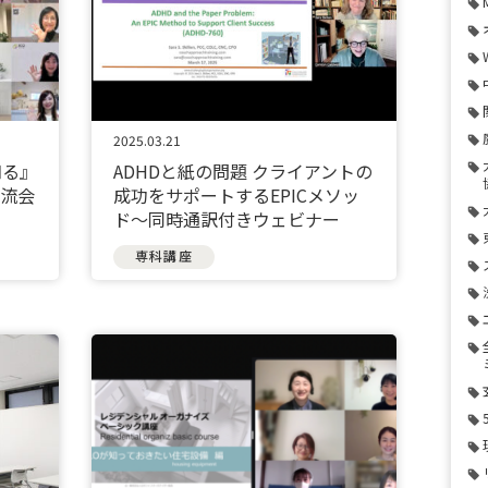
2025.03.21
知る』
ADHDと紙の問題 クライアントの
交流会
成功をサポートするEPICメソッ
ド〜同時通訳付きウェビナー
専科講座