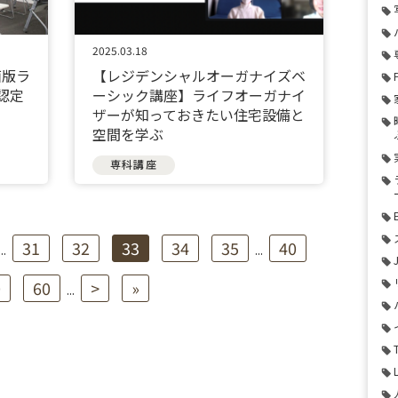
2025.03.18
面版ラ
【レジデンシャルオーガナイズベ
認定
ーシック講座】ライフオーガナイ
ザーが知っておきたい住宅設備と
空間を学ぶ
専科講座
31
32
33
34
35
40
...
...
0
60
>
»
...