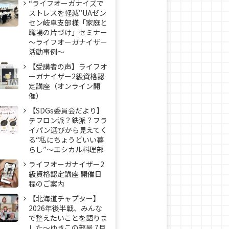
“ライフオーガナイズで
ストレスを軽減”UAゼン
セン岐阜支部様「家庭と
職場の片づけ」セミナー
～ライフオーガナイザー
活動事例〜
【受講者の声】ライフオ
ーガナイザー2級資格認
定講座（オンライン開
催）
【SDGs委員会だより】
テフロン派？鉄派？フラ
イパン選びから見えてく
る“私にちょうどいい暮
らし”～エシカル料理部
ライフオーガナイザー2
級資格認定講座 開催日
程のご案内
【北海道チャプター】
2026年後半戦、みんな
で整えたいことを語りま
した～ゆきこの部屋 7月