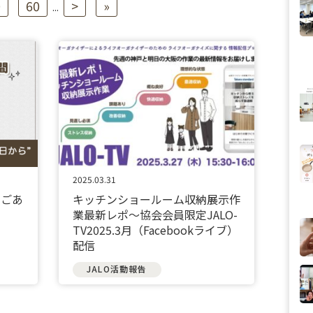
0
60
>
»
...
2025.03.31
のごあ
キッチンショールーム収納展示作
業最新レポ〜協会会員限定JALO-
TV2025.3月（Facebookライブ）
配信
JALO活動報告