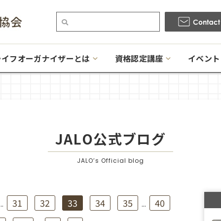
ライフオーガナイザーとは
資格認定講座
イベント
JALO公式ブログ
JALO’s Official blog
31
32
33
34
35
40
...
...