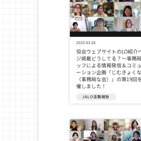
2025.03.26
協会ウェブサイトのLO紹介
ジ掲載どうしてる？～事務
ッフによる情報発信＆コミ
ーション企画「じむきょく
（事務局な会）」の第19回
催しました！
JALO活動報告