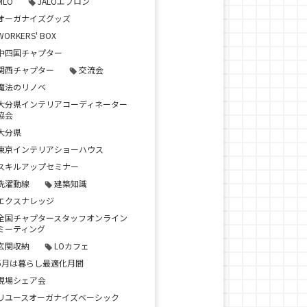
MLO
JALOエプロン
オーガナイズグッズ
WORKERS' BOX
中四国チャプター
関西チャプター
交流会
魔法のリノベ
大分県インテリアコーディネーター
協会
大分県
東京インテリアショーハウス
スキルアップセミナー
洗濯動線
建築知識
エクスナレッジ
全国チャプタースタッフオンライン
ミーティング
玄関収納
LOカフェ
5月は暮らし最適化月間
現場シェア会
リユースオーガナイズベーシック