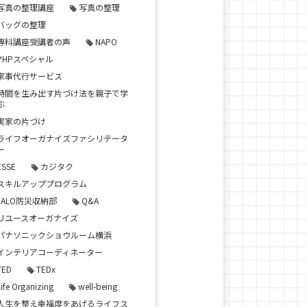
写真の整理講座
写真の整理
バッグの整理
専科講座受講者の声
NAPO
PHPスペシャル
家事代行サービス
時間を生み出す片づけ法を親子で学
ぶ
実家の片づけ
ライフオーガナイズファシリテータ
ー
ESSE
カジタク
スキルアッププログラム
JALO防災収納部
Q&A
リユースオーガナイズ
パナソニックショウルーム横浜
インテリアコーディネーター
TED
TEDx
Life Organizing
well-being
人生を整え幸福度をあげるライフス