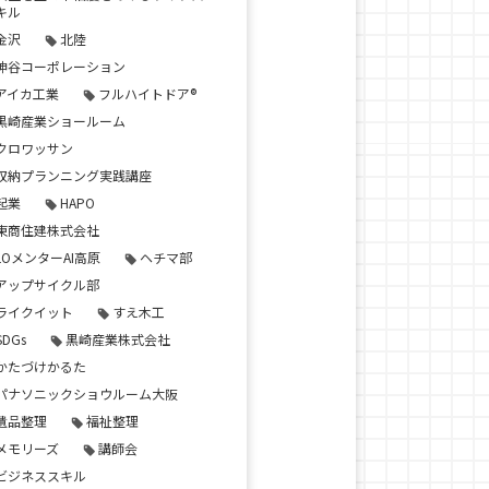
キル
金沢
北陸
神谷コーポレーション
アイカ工業
フルハイトドア®
黒崎産業ショールーム
クロワッサン
収納プランニング実践講座
起業
HAPO
東商住建株式会社
LOメンターAI高原
ヘチマ部
アップサイクル部
ライクイット
すえ木工
SDGs
黒崎産業株式会社
かたづけかるた
パナソニックショウルーム大阪
遺品整理
福祉整理
メモリーズ
講師会
ビジネススキル