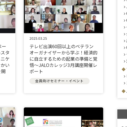
2025.03.25
ペー
テレビ出演60回以上のベテラン
局スタ
オーガナイザーから学ぶ！経済的
ュニケ
に自立するための起業の準備と覚
なかい
悟〜JALOカレッジ3月講座開催レ
を開
ポート
会員向けセミナー・イベント