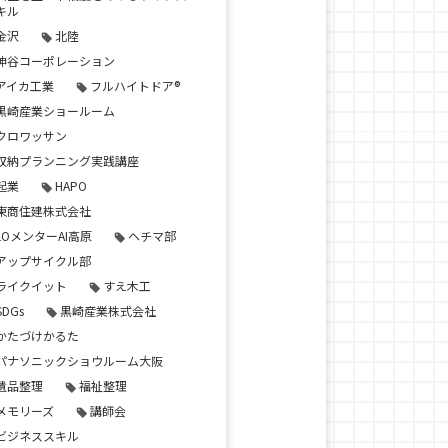
キル
金沢
北陸
神谷コーポレーション
アイカ工業
フルハイトドア®
黒崎産業ショールーム
クロワッサン
収納プランニング実践講座
起業
HAPO
東商住建株式会社
LOメンターAI高原
ヘチマ部
アップサイクル部
ライクイット
すえ木工
SDGs
黒崎産業株式会社
かたづけかるた
パナソニックショウルーム大阪
遺品整理
福祉整理
メモリーズ
講師会
ビジネススキル