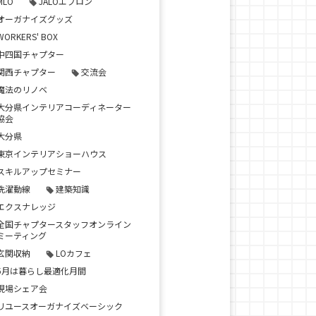
MLO
JALOエプロン
オーガナイズグッズ
WORKERS' BOX
中四国チャプター
関西チャプター
交流会
魔法のリノベ
大分県インテリアコーディネーター
協会
大分県
東京インテリアショーハウス
スキルアップセミナー
洗濯動線
建築知識
エクスナレッジ
全国チャプタースタッフオンライン
ミーティング
玄関収納
LOカフェ
5月は暮らし最適化月間
現場シェア会
リユースオーガナイズベーシック