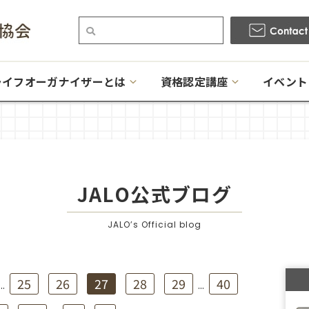
ライフオーガナイザーとは
資格認定講座
イベント
JALO公式ブログ
JALO’s Official blog
25
26
27
28
29
40
...
...