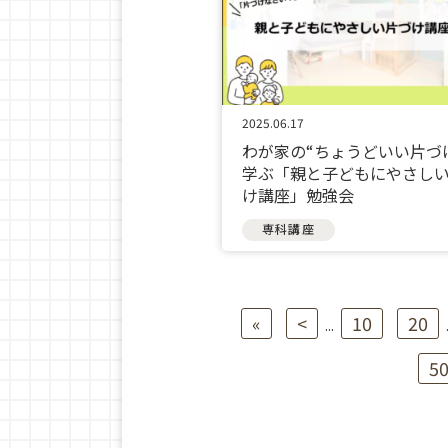
2025.06.17
わが家の“ちょうどいい片づ
学ぶ「親と子どもにやさし
け講座」勉強会
専科講座
«
<
10
20
...
5