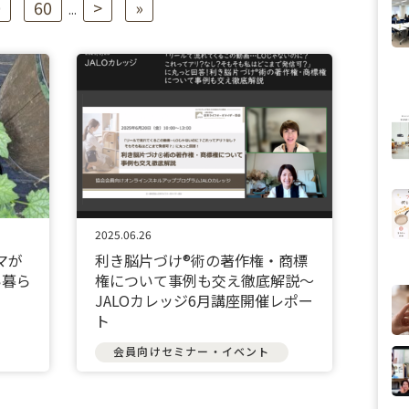
0
60
>
»
...
2025.06.26
マが
利き脳片づけ®術の著作権・商標
い暮ら
権について事例も交え徹底解説〜
JALOカレッジ6月講座開催レポー
ト
会員向けセミナー・イベント