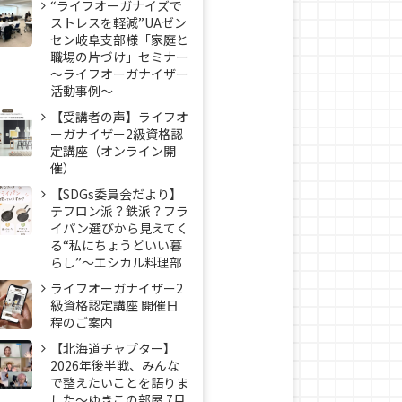
“ライフオーガナイズで
ストレスを軽減”UAゼン
セン岐阜支部様「家庭と
職場の片づけ」セミナー
～ライフオーガナイザー
活動事例〜
【受講者の声】ライフオ
ーガナイザー2級資格認
定講座（オンライン開
催）
【SDGs委員会だより】
テフロン派？鉄派？フラ
イパン選びから見えてく
る“私にちょうどいい暮
らし”～エシカル料理部
ライフオーガナイザー2
級資格認定講座 開催日
程のご案内
【北海道チャプター】
2026年後半戦、みんな
で整えたいことを語りま
した～ゆきこの部屋 7月