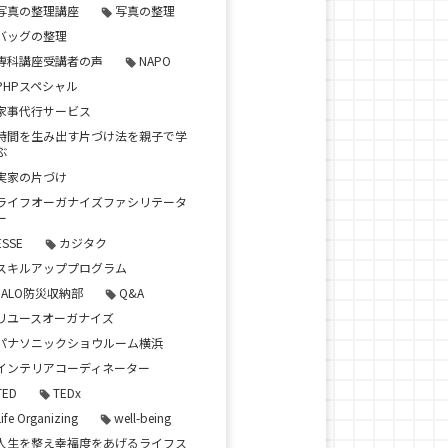
写真の整理講座
写真の整理
バッグの整理
専科講座受講者の声
NAPO
PHPスペシャル
家事代行サービス
時間を生み出す片づけ法を親子で学
ぶ
実家の片づけ
ライフオーガナイズファシリテータ
ー
ESSE
カジタク
スキルアッププログラム
JALO防災収納部
Q&A
リユースオーガナイズ
パナソニックショウルーム横浜
インテリアコーディネーター
TED
TEDx
Life Organizing
well-being
人生を整え幸福度をあげるライフス