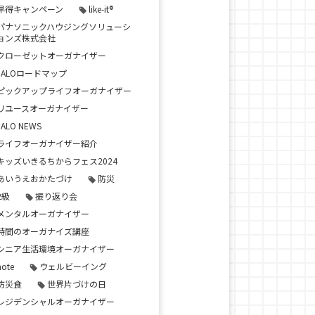
早得キャンペーン
like-it®
パナソニックハウジングソリューシ
ョンズ株式会社
クローゼットオーガナイザー
JALOロードマップ
ピックアップライフオーガナイザー
リユースオーガナイザー
JALO NEWS
ライフオーガナイザー紹介
キッズいきるちからフェス2024
あいうえおかたづけ
防災
2級
振り返り会
メンタルオーガナイザー
時間のオーガナイズ講座
シニア生活環境オーガナイザー
note
ウェルビーイング
防災食
世界片づけの日
レジデンシャルオーガナイザー