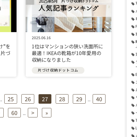
2025.06.16
け”を
1位はマンションの狭い洗面所に
い片づ
最適！IKEAの靴箱が10年愛用の
収納になりました
片づけ収納ドットコム
25
26
27
28
29
40
...
...
0
60
>
»
...