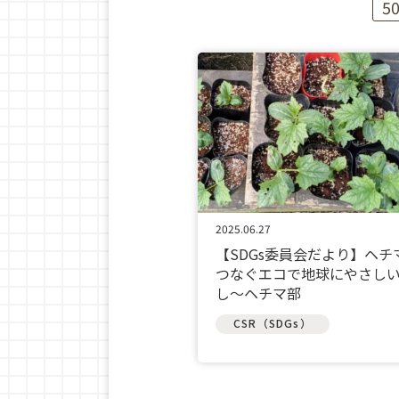
5
2025.06.27
【SDGs委員会だより】ヘチ
つなぐエコで地球にやさし
し～ヘチマ部
CSR（SDGs）