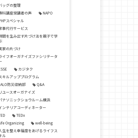
バッグの整理
専科講座受講者の声
NAPO
PHPスペシャル
家事代行サービス
時間を生み出す片づけ法を親子で学
ぶ
実家の片づけ
ライフオーガナイズファシリテータ
ー
ESSE
カジタク
スキルアッププログラム
JALO防災収納部
Q&A
リユースオーガナイズ
パナソニックショウルーム横浜
インテリアコーディネーター
TED
TEDx
Life Organizing
well-being
人生を整え幸福度をあげるライフス
キル