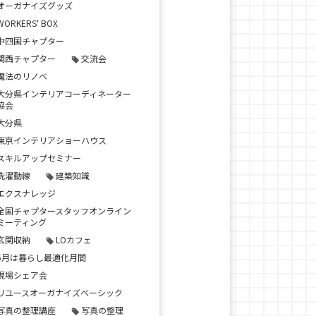
オーガナイズグッズ
WORKERS' BOX
中四国チャプター
関西チャプター
交流会
魔法のリノベ
大分県インテリアコーディネーター
協会
大分県
東京インテリアショーハウス
スキルアップセミナー
洗濯動線
建築知識
エクスナレッジ
全国チャプタースタッフオンライン
ミーティング
玄関収納
LOカフェ
5月は暮らし最適化月間
現場シェア会
リユースオーガナイズベーシック
写真の整理講座
写真の整理