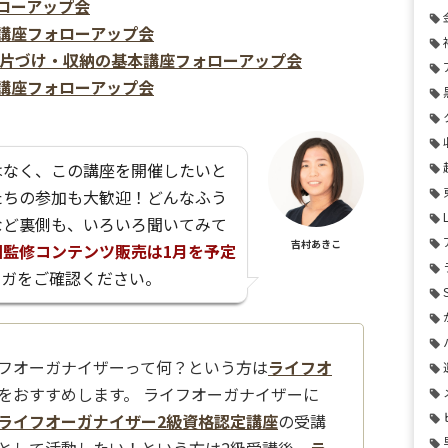
ォローアップ会
術講座フォローアップ会
る 片づけ・収納の基本講座フォローアップ会
ズ講座フォローアップ会
はなく、この講座を開催したいと
たちの参加も大歓迎！どんなふう
など裏側も、いろいろ聞いてみて
吉村あきこ
回監修コンテンツ販売は1月を予定
マガをご確認ください。
フオーガナイザーって何？という方は
ライフオ
をおすすめします。 ライフオーガナイザーに
ライフオーガナイザー2級資格認定講座
の受講
として活動したい！という方は2級受講後、
ラ