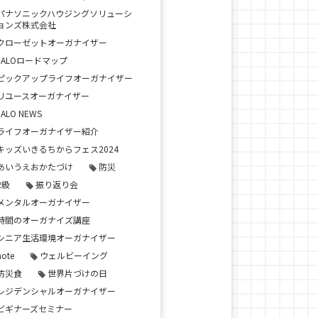
パナソニックハウジングソリューシ
ョンズ株式会社
クローゼットオーガナイザー
JALOロードマップ
ピックアップライフオーガナイザー
リユースオーガナイザー
JALO NEWS
ライフオーガナイザー紹介
キッズいきるちからフェス2024
あいうえおかたづけ
防災
2級
振り返り会
メンタルオーガナイザー
時間のオーガナイズ講座
シニア生活環境オーガナイザー
note
ウェルビーイング
防災食
世界片づけの日
レジデンシャルオーガナイザー
ビギナーズセミナー