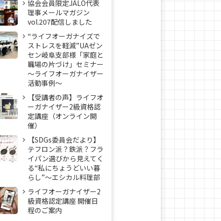
協会会員限定JALO代表
理事メールマガジン
vol.207配信しました
“ライフオーガナイズで
ストレスを軽減”UAゼン
セン岐阜支部様「家庭と
職場の片づけ」セミナー
～ライフオーガナイザー
活動事例〜
【受講者の声】ライフオ
ーガナイザー2級資格認
定講座（オンライン開
催）
【SDGs委員会だより】
テフロン派？鉄派？フラ
イパン選びから見えてく
る“私にちょうどいい暮
らし”～エシカル料理部
ライフオーガナイザー2
級資格認定講座 開催日
程のご案内