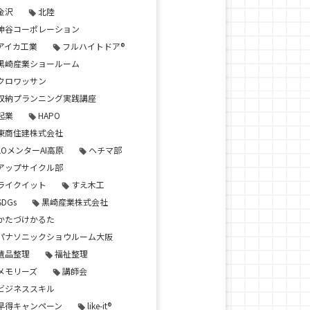
金沢
北陸
神谷コーポレーション
アイカ工業
フルハイトドア®
黒崎産業ショールーム
クロワッサン
収納プランニング実践講座
起業
HAPO
東商住建株式会社
LOメンターAI高原
ヘチマ部
アップサイクル部
ライクイット
すえ木工
SDGs
黒崎産業株式会社
かたづけかるた
パナソニックショウルーム大阪
遺品整理
福祉整理
メモリーズ
講師会
ビジネススキル
早得キャンペーン
like-it®