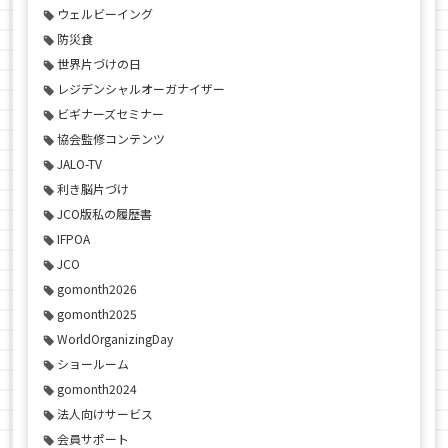
ウェルビーイング
防災食
世界片づけの日
レジデンシャルオーガナイザー
ビギナーズセミナー
協会監修コンテンツ
JALO-TV
利き脳片づけ
JCO版私の履歴書
IFPOA
JCO
gomonth2026
gomonth2025
WorldOrganizingDay
ショールーム
gomonth2024
法人向けサービス
会員サポート