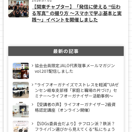
【関東チャプター】「発信に使える “伝わ
る写真” の撮り方 ～スマホで学ぶ基本と実
践～」イベントを開催しました
最新の記事
協会会員限定JALO代表理事メールマガジン
vol.207配信しました
“ライフオーガナイズでストレスを軽減”UAゼ
ンセン岐阜支部様「家庭と職場の片づけ」セ
ミナー～ライフオーガナイザー活動事例〜
【受講者の声】ライフオーガナイザー2級資
格認定講座（オンライン開催）
【SDGs委員会だより】テフロン派？鉄派？
フライパン選びから見えてくる“私にちょう