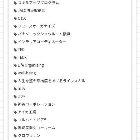
スキルアッププログラム
JALO防災収納部
Q&A
リユースオーガナイズ
パナソニックショウルーム横浜
インテリアコーディネーター
TED
TEDx
Life Organizing
well-being
人生を整え幸福度をあげるライフスキル
金沢
北陸
神谷コーポレーション
アイカ工業
フルハイトドア®
黒崎産業ショールーム
クロワッサン