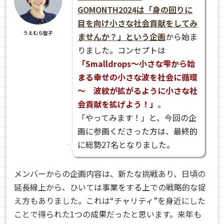
GOMONTH2024は
「身の回りに
目を向け小さな社会貢献をしてみ
うえむら智子
ませんか？」
という企画
から始ま
りました。コンセプトは
「Smalldrops～小さな雫から始
まる幸せの小さな波を社会に循環
～ 波紋が拡がるように小さな社
会貢献を拡げよう！」
。
「やってみます！」と、今回の企
画に参画くださった方は、最終的
に総勢27名となりました。
メンバーからの企画内容は、新たな挑戦あり、日頃の
延長線上から、ひいては事業をする上での戦略的な捉
え方もありました。これは“チャリティ”を身近にした
ことで得られた1つの成果だったと思います。来年も