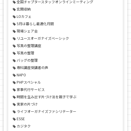
全国チャプタースタッフオンラインミーティング
玄関収納
LOカフェ
5月は暮らし最適化月間
現場シェア会
リユースオーガナイズベーシック
写真の整理講座
写真の整理
バッグの整理
専科講座受講者の声
NAPO
PHPスペシャル
家事代行サービス
時間を生み出す片づけ法を親子で学ぶ
実家の片づけ
ライフオーガナイズファシリテーター
ESSE
カジタク