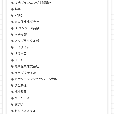
収納プランニング実践講座
起業
HAPO
東商住建株式会社
LOメンターAI高原
ヘチマ部
アップサイクル部
ライクイット
すえ木工
SDGs
黒崎産業株式会社
かたづけかるた
パナソニックショウルーム大阪
遺品整理
福祉整理
メモリーズ
講師会
ビジネススキル