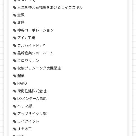
人生を整え幸福度をあげるライフスキル
金沢
北陸
神谷コーポレーション
アイカ工業
フルハイトドア®
黒崎産業ショールーム
クロワッサン
収納プランニング実践講座
起業
HAPO
東商住建株式会社
LOメンターAI高原
ヘチマ部
アップサイクル部
ライクイット
すえ木工