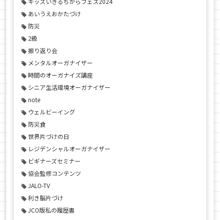
キッズいきるちからフェス2024
あいうえおかたづけ
防災
2級
振り返り会
メンタルオーガナイザー
時間のオーガナイズ講座
シニア生活環境オーガナイザー
note
ウェルビーイング
防災食
世界片づけの日
レジデンシャルオーガナイザー
ビギナーズセミナー
協会監修コンテンツ
JALO-TV
利き脳片づけ
JCO版私の履歴書