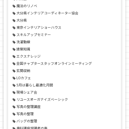
魔法のリノベ
大分県インテリアコーディネーター協会
大分県
東京インテリアショーハウス
スキルアップセミナー
洗濯動線
建築知識
エクスナレッジ
全国チャプタースタッフオンラインミーティング
玄関収納
LOカフェ
5月は暮らし最適化月間
現場シェア会
リユースオーガナイズベーシック
写真の整理講座
写真の整理
バッグの整理
専科講座受講者の声