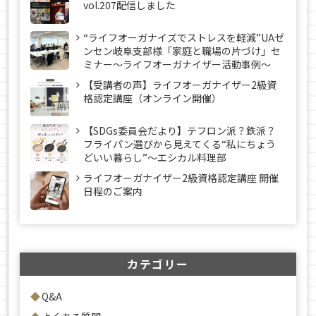
vol.207配信しました
“ライフオーガナイズでストレスを軽減”UAゼ
ンセン岐阜支部様「家庭と職場の片づけ」セ
ミナー～ライフオーガナイザー活動事例〜
【受講者の声】ライフオーガナイザー2級資
格認定講座（オンライン開催）
【SDGs委員会だより】テフロン派？鉄派？
フライパン選びから見えてくる“私にちょう
どいい暮らし”～エシカル料理部
ライフオーガナイザー2級資格認定講座 開催
日程のご案内
カテゴリー
Q&A