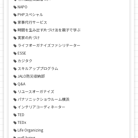
NAPO
PHPスペシャル
家事代行サービス
時間を生み出す片づけ法を親子で学ぶ
実家の片づけ
ライフオーガナイズファシリテーター
ESSE
カジタク
スキルアッププログラム
JALO防災収納部
Q&A
リユースオーガナイズ
パナソニックショウルーム横浜
インテリアコーディネーター
TED
TEDx
Life Organizing
well-being