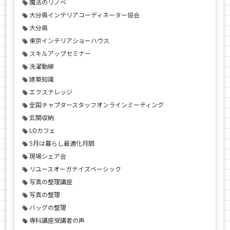
魔法のリノベ
大分県インテリアコーディネーター協会
大分県
東京インテリアショーハウス
スキルアップセミナー
洗濯動線
建築知識
エクスナレッジ
全国チャプタースタッフオンラインミーティング
玄関収納
LOカフェ
5月は暮らし最適化月間
現場シェア会
リユースオーガナイズベーシック
写真の整理講座
写真の整理
バッグの整理
専科講座受講者の声