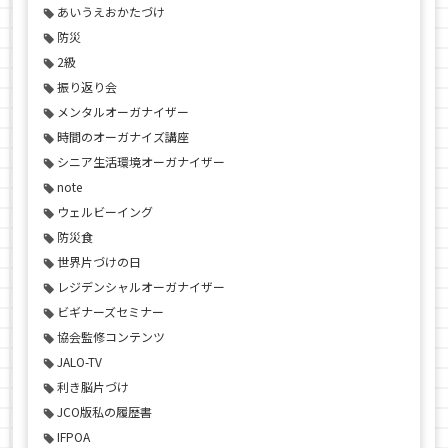
あいうえおかたづけ
防災
2級
振り返り会
メンタルオーガナイザー
時間のオーガナイズ講座
シニア生活環境オーガナイザー
note
ウェルビーイング
防災食
世界片づけの日
レジデンシャルオーガナイザー
ビギナーズセミナー
協会監修コンテンツ
JALO-TV
利き脳片づけ
JCO版私の履歴書
IFPOA