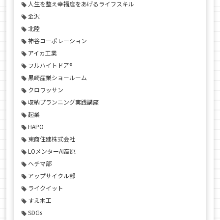
人生を整え幸福度をあげるライフスキル
金沢
北陸
神谷コーポレーション
アイカ工業
フルハイトドア®
黒崎産業ショールーム
クロワッサン
収納プランニング実践講座
起業
HAPO
東商住建株式会社
LOメンターAI高原
ヘチマ部
アップサイクル部
ライクイット
すえ木工
SDGs