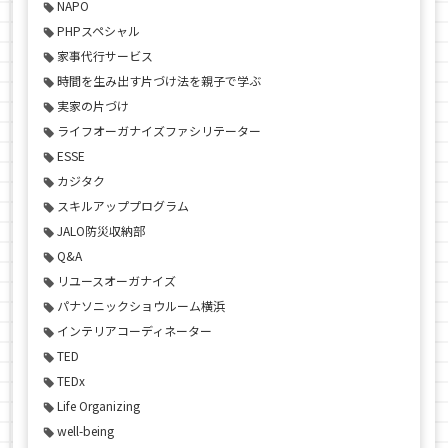
NAPO
PHPスペシャル
家事代行サービス
時間を生み出す片づけ法を親子で学ぶ
実家の片づけ
ライフオーガナイズファシリテーター
ESSE
カジタク
スキルアッププログラム
JALO防災収納部
Q&A
リユースオーガナイズ
パナソニックショウルーム横浜
インテリアコーディネーター
TED
TEDx
Life Organizing
well-being