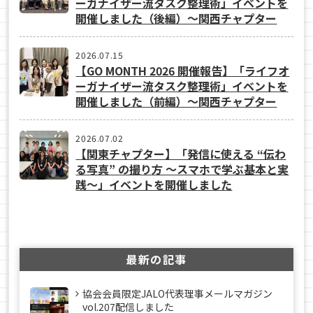
ーガナイザー流タスク整理術」イベントを
開催しました（後編）～関西チャプター
2026.07.15
【GO MONTH 2026 開催報告】「ライフオ
ーガナイザー流タスク整理術」イベントを
開催しました（前編）～関西チャプター
2026.07.02
【関東チャプター】「発信に使える “伝わ
る写真” の撮り方 ～スマホで学ぶ基本と実
践～」イベントを開催しました
最新の記事
協会会員限定JALO代表理事メールマガジン
vol.207配信しました