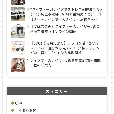
“ライフオーガナイズでストレスを軽減”UAゼ
ンセン岐阜支部様「家庭と職場の片づけ」セ
ミナー～ライフオーガナイザー活動事例〜
【受講者の声】ライフオーガナイザー2級資
格認定講座（オンライン開催）
【SDGs委員会だより】テフロン派？鉄派？
フライパン選びから見えてくる“私にちょう
どいい暮らし”～エシカル料理部
ライフオーガナイザー2級資格認定講座 開催
日程のご案内
カテゴリー
Q&A
よくある質問