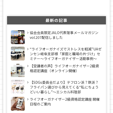
最新の記事
協会会員限定JALO代表理事メールマガジン
vol.207配信しました
“ライフオーガナイズでストレスを軽減”UAゼ
ンセン岐阜支部様「家庭と職場の片づけ」セ
ミナー～ライフオーガナイザー活動事例〜
【受講者の声】ライフオーガナイザー2級資
格認定講座（オンライン開催）
【SDGs委員会だより】テフロン派？鉄派？
フライパン選びから見えてくる“私にちょう
どいい暮らし”～エシカル料理部
ライフオーガナイザー2級資格認定講座 開催
日程のご案内