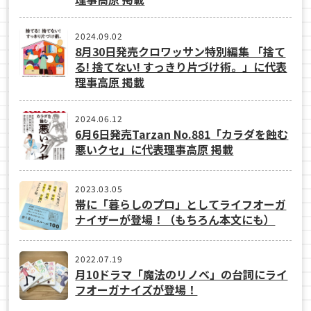
2024.09.02
8月30日発売クロワッサン特別編集 「捨て
る! 捨てない! すっきり片づけ術。」に代表
理事高原 掲載
2024.06.12
6月6日発売Tarzan No.881「カラダを蝕む
悪いクセ」に代表理事高原 掲載
2023.03.05
帯に「暮らしのプロ」としてライフオーガ
ナイザーが登場！（もちろん本文にも）
2022.07.19
月10ドラマ「魔法のリノベ」の台詞にライ
フオーガナイズが登場！