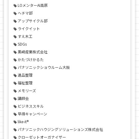
LOメンターAI高原
ヘチマ部
アップサイクル部
ライクイット
すえ木工
SDGs
黒崎産業株式会社
かたづけかるた
パナソニックショウルーム大阪
遺品整理
福祉整理
メモリーズ
講師会
ビジネススキル
早得キャンペーン
like-it®
パナソニックハウジングソリューションズ株式会社
クローゼットオーガナイザー