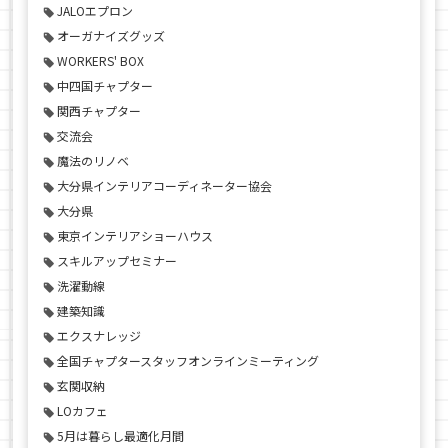
JALOエプロン
オーガナイズグッズ
WORKERS' BOX
中四国チャプター
関西チャプター
交流会
魔法のリノベ
大分県インテリアコーディネーター協会
大分県
東京インテリアショーハウス
スキルアップセミナー
洗濯動線
建築知識
エクスナレッジ
全国チャプタースタッフオンラインミーティング
玄関収納
LOカフェ
5月は暮らし最適化月間