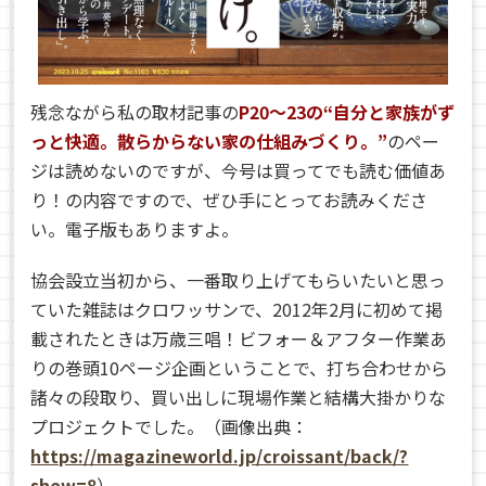
残念ながら私の取材記事の
P20〜23の“自分と家族がず
っと快適。散らからない家の仕組みづくり。”
のペー
ジは読めないのですが、今号は買ってでも読む価値あ
り！の内容ですので、ぜひ手にとってお読みくださ
い。電子版もありますよ。
協会設立当初から、一番取り上げてもらいたいと思っ
ていた雑誌はクロワッサンで、2012年2月に初めて掲
載されたときは万歳三唱！ビフォー＆アフター作業あ
りの巻頭10ページ企画ということで、打ち合わせから
諸々の段取り、買い出しに現場作業と結構大掛かりな
プロジェクトでした。（画像出典：
https://magazineworld.jp/croissant/back/?
show=8
）