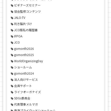
ビギナーズセミナー
協会監修コンテンツ
JALO-TV
利き脳片づけ
JCO版私の履歴書
IFPOA
JCO
gomonth2026
gomonth2025
WorldOrganizingDay
ショールーム
gomonth2024
法人向けサービス
会員サポート
ライフオーガナイズ
SDGs委員会
代表理事メルマガ
南海プライウッドショールーム