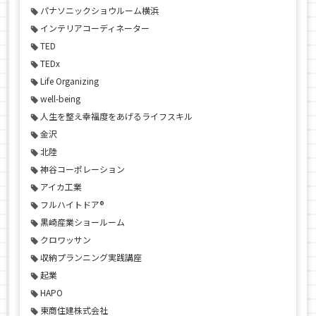
パナソニックショウルーム横浜
インテリアコーディネーター
TED
TEDx
Life Organizing
well-being
人生を整え幸福度をあげるライフスキル
金沢
北陸
神谷コーポレーション
アイカ工業
フルハイトドア®
黒崎産業ショールーム
クロワッサン
収納プランニング実践講座
起業
HAPO
東商住建株式会社