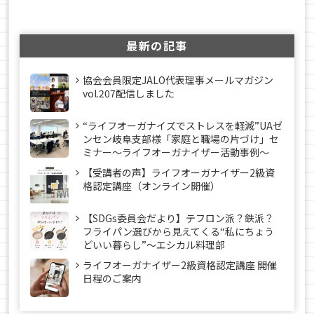
最新の記事
協会会員限定JALO代表理事メールマガジン
vol.207配信しました
“ライフオーガナイズでストレスを軽減”UAゼ
ンセン岐阜支部様「家庭と職場の片づけ」セ
ミナー～ライフオーガナイザー活動事例〜
【受講者の声】ライフオーガナイザー2級資
格認定講座（オンライン開催）
【SDGs委員会だより】テフロン派？鉄派？
フライパン選びから見えてくる“私にちょう
どいい暮らし”～エシカル料理部
ライフオーガナイザー2級資格認定講座 開催
日程のご案内