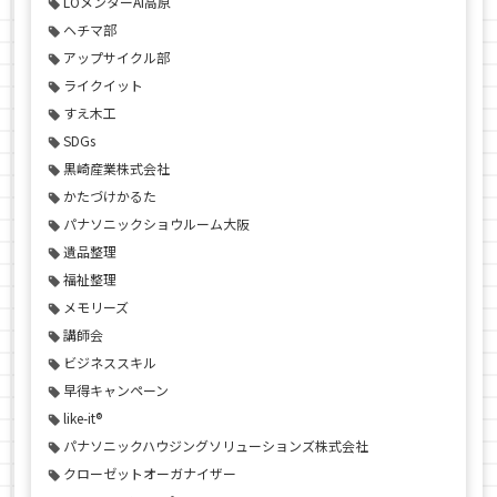
LOメンターAI高原
ヘチマ部
アップサイクル部
ライクイット
すえ木工
SDGs
黒崎産業株式会社
かたづけかるた
パナソニックショウルーム大阪
遺品整理
福祉整理
メモリーズ
講師会
ビジネススキル
早得キャンペーン
like-it®
パナソニックハウジングソリューションズ株式会社
クローゼットオーガナイザー