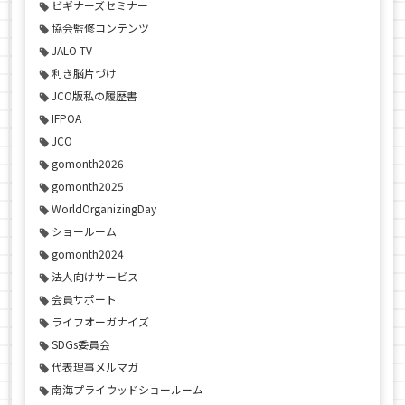
ビギナーズセミナー
協会監修コンテンツ
JALO-TV
利き脳片づけ
JCO版私の履歴書
IFPOA
JCO
gomonth2026
gomonth2025
WorldOrganizingDay
ショールーム
gomonth2024
法人向けサービス
会員サポート
ライフオーガナイズ
SDGs委員会
代表理事メルマガ
南海プライウッドショールーム