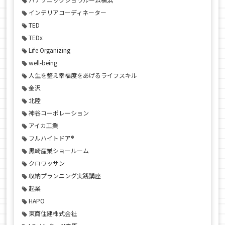
インテリアコーディネーター
TED
TEDx
Life Organizing
well-being
人生を整え幸福度をあげるライフスキル
金沢
北陸
神谷コーポレーション
アイカ工業
フルハイトドア®
黒崎産業ショールーム
クロワッサン
収納プランニング実践講座
起業
HAPO
東商住建株式会社