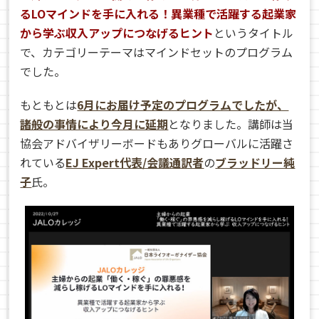
るLOマインドを手に入れる！異業種で活躍する起業家
から学ぶ収入アップにつなげるヒント
というタイトル
で、カテゴリーテーマはマインドセットのプログラム
でした。
もともとは
6月にお届け予定のプログラムでしたが、
諸般の事情により今月に延期
となりました。講師は
当
協会アドバイザリーボードもありグローバルに活躍さ
れている
EJ Expert代表/会議通訳者
の
ブラッドリー純
子
氏。