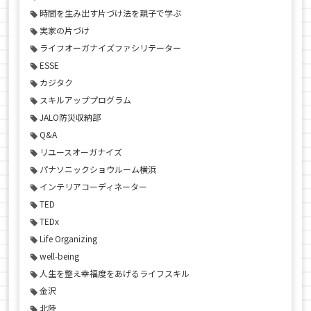
時間を生み出す片づけ法を親子で学ぶ
実家の片づけ
ライフオーガナイズファシリテーター
ESSE
カジタク
スキルアッププログラム
JALO防災収納部
Q&A
リユースオーガナイズ
パナソニックショウルーム横浜
インテリアコーディネーター
TED
TEDx
Life Organizing
well-being
人生を整え幸福度をあげるライフスキル
金沢
北陸