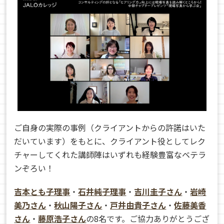
ご自身の実際の事例（クライアントからの許諾はいた
だいています）をもとに、クライアント役としてレク
チャーしてくれた講師陣はいずれも経験豊富なベテラ
ンぞろい！
吉本とも子理事
・
石井純子理事
・
吉川圭子さん
・
岩崎
美乃さん
・
秋山陽子さん
・
戸井由貴子さん
・
佐藤美香
さん
・
藤原浩子さん
の8名です。ご協力ありがとうござ