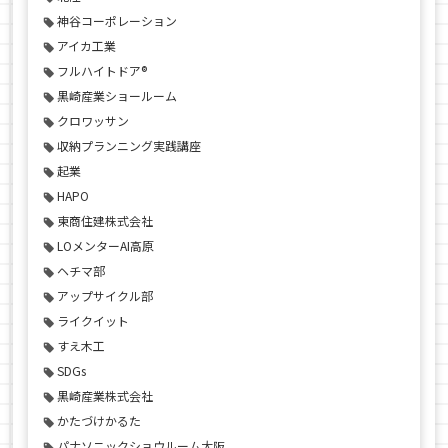
神谷コーポレーション
アイカ工業
フルハイトドア®
黒崎産業ショールーム
クロワッサン
収納プランニング実践講座
起業
HAPO
東商住建株式会社
LOメンターAI高原
ヘチマ部
アップサイクル部
ライクイット
すえ木工
SDGs
黒崎産業株式会社
かたづけかるた
パナソニックショウルーム大阪