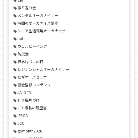
振り返り会
メンタルオーガナイザー
時間のオーガナイズ講座
シニア生活環境オーガナイザー
note
ウェルビーイング
防災食
世界片づけの日
レジデンシャルオーガナイザー
ビギナーズセミナー
協会監修コンテンツ
JALO-TV
利き脳片づけ
JCO版私の履歴書
IFPOA
JCO
gomonth2026