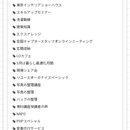
東京インテリアショーハウス
スキルアップセミナー
洗濯動線
建築知識
エクスナレッジ
全国チャプタースタッフオンラインミーティング
玄関収納
LOカフェ
5月は暮らし最適化月間
現場シェア会
リユースオーガナイズベーシック
写真の整理講座
写真の整理
バッグの整理
専科講座受講者の声
NAPO
PHPスペシャル
家事代行サービス