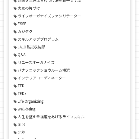
時間を生み出す片づけ法を親子で学ぶ
実家の片づけ
ライフオーガナイズファシリテーター
ESSE
カジタク
スキルアッププログラム
JALO防災収納部
Q&A
リユースオーガナイズ
パナソニックショウルーム横浜
インテリアコーディネーター
TED
TEDx
Life Organizing
well-being
人生を整え幸福度をあげるライフスキル
金沢
北陸