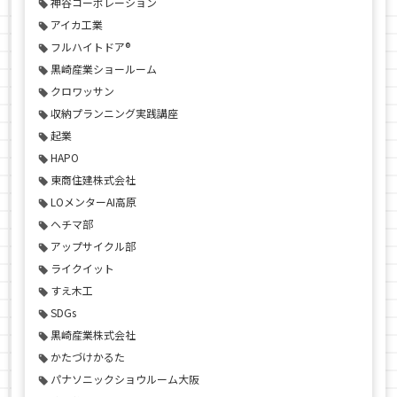
神谷コーポレーション
アイカ工業
フルハイトドア®
黒崎産業ショールーム
クロワッサン
収納プランニング実践講座
起業
HAPO
東商住建株式会社
LOメンターAI高原
ヘチマ部
アップサイクル部
ライクイット
すえ木工
SDGs
黒崎産業株式会社
かたづけかるた
パナソニックショウルーム大阪