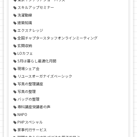
スキルアップセミナー
洗濯動線
建築知識
エクスナレッジ
全国チャプタースタッフオンラインミーティング
玄関収納
LOカフェ
5月は暮らし最適化月間
現場シェア会
リユースオーガナイズベーシック
写真の整理講座
写真の整理
バッグの整理
専科講座受講者の声
NAPO
PHPスペシャル
家事代行サービス