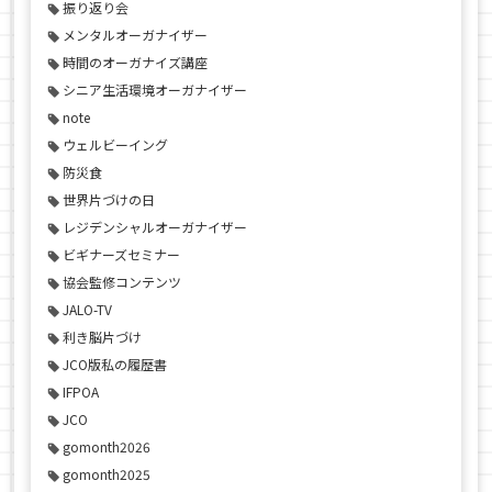
振り返り会
メンタルオーガナイザー
時間のオーガナイズ講座
シニア生活環境オーガナイザー
note
ウェルビーイング
防災食
世界片づけの日
レジデンシャルオーガナイザー
ビギナーズセミナー
協会監修コンテンツ
JALO-TV
利き脳片づけ
JCO版私の履歴書
IFPOA
JCO
gomonth2026
gomonth2025