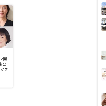
ン開
宅公
らかさ