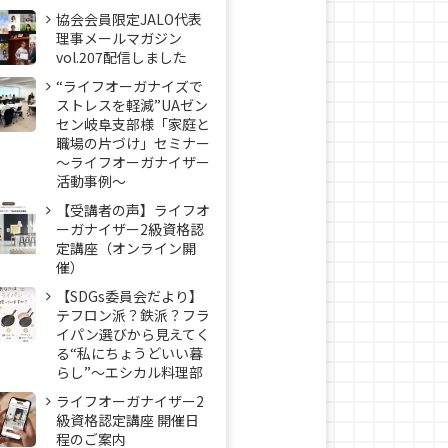
協会会員限定JALO代表
理事メールマガジン
vol.207配信しました
“ライフオーガナイズで
ストレスを軽減”UAゼン
セン岐阜支部様「家庭と
職場の片づけ」セミナー
～ライフオーガナイザー
活動事例〜
【受講者の声】ライフオ
ーガナイザー2級資格認
定講座（オンライン開
催）
【SDGs委員会だより】
テフロン派？鉄派？フラ
イパン選びから見えてく
る“私にちょうどいい暮
らし”～エシカル料理部
ライフオーガナイザー2
級資格認定講座 開催日
程のご案内