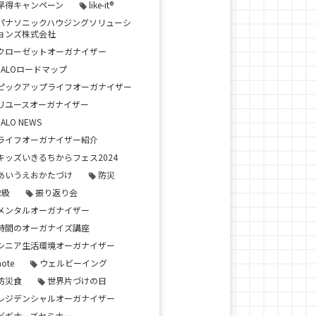
早得キャンペーン
like-it®
パナソニックハウジングソリューシ
ョンズ株式会社
クローゼットオーガナイザー
JALOロードマップ
ピックアップライフオーガナイザー
リユースオーガナイザー
JALO NEWS
ライフオーガナイザー紹介
キッズいきるちからフェス2024
あいうえおかたづけ
防災
2級
振り返り会
メンタルオーガナイザー
時間のオーガナイズ講座
シニア生活環境オーガナイザー
note
ウェルビーイング
防災食
世界片づけの日
レジデンシャルオーガナイザー
ビギナーズセミナー