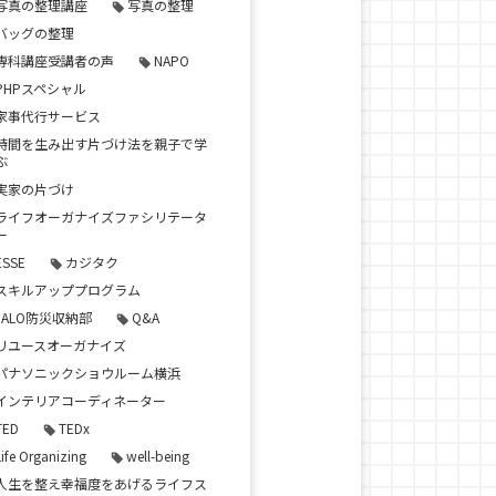
写真の整理講座
写真の整理
バッグの整理
専科講座受講者の声
NAPO
PHPスペシャル
家事代行サービス
時間を生み出す片づけ法を親子で学
ぶ
実家の片づけ
ライフオーガナイズファシリテータ
ー
ESSE
カジタク
スキルアッププログラム
JALO防災収納部
Q&A
リユースオーガナイズ
パナソニックショウルーム横浜
インテリアコーディネーター
TED
TEDx
Life Organizing
well-being
人生を整え幸福度をあげるライフス