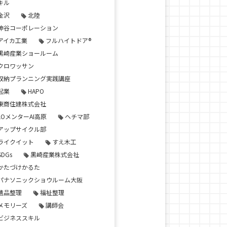
キル
金沢
北陸
神谷コーポレーション
アイカ工業
フルハイトドア®
黒崎産業ショールーム
クロワッサン
収納プランニング実践講座
起業
HAPO
東商住建株式会社
LOメンターAI高原
ヘチマ部
アップサイクル部
ライクイット
すえ木工
SDGs
黒崎産業株式会社
かたづけかるた
パナソニックショウルーム大阪
遺品整理
福祉整理
メモリーズ
講師会
ビジネススキル