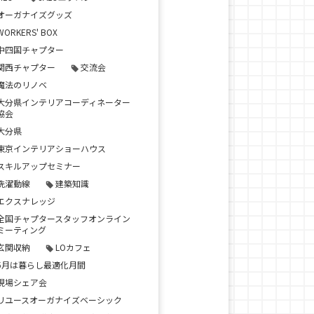
オーガナイズグッズ
WORKERS' BOX
中四国チャプター
関西チャプター
交流会
魔法のリノベ
大分県インテリアコーディネーター
協会
大分県
東京インテリアショーハウス
スキルアップセミナー
洗濯動線
建築知識
エクスナレッジ
全国チャプタースタッフオンライン
ミーティング
玄関収納
LOカフェ
5月は暮らし最適化月間
現場シェア会
リユースオーガナイズベーシック