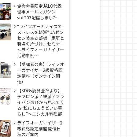
協会会員限定JALO代表
理事メールマガジン
vol.207配信しました
“ライフオーガナイズで
ストレスを軽減”UAゼン
セン岐阜支部様「家庭と
職場の片づけ」セミナー
～ライフオーガナイザー
活動事例〜
【受講者の声】ライフオ
ーガナイザー2級資格認
定講座（オンライン開
催）
【SDGs委員会だより】
テフロン派？鉄派？フラ
イパン選びから見えてく
る“私にちょうどいい暮
らし”～エシカル料理部
ライフオーガナイザー2
級資格認定講座 開催日
程のご案内