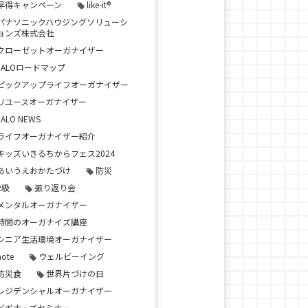
早得キャンペーン
like-it®
パナソニックハウジングソリューシ
ョンズ株式会社
クローゼットオーガナイザー
JALOロードマップ
ピックアップライフオーガナイザー
リユースオーガナイザー
JALO NEWS
ライフオーガナイザー紹介
キッズいきるちからフェス2024
あいうえおかたづけ
防災
2級
振り返り会
メンタルオーガナイザー
時間のオーガナイズ講座
シニア生活環境オーガナイザー
note
ウェルビーイング
防災食
世界片づけの日
レジデンシャルオーガナイザー
ビギナーズセミナー