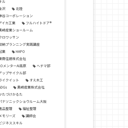
キル
金沢
北陸
神谷コーポレーション
アイカ工業
フルハイトドア®
黒崎産業ショールーム
クロワッサン
収納プランニング実践講座
起業
HAPO
東商住建株式会社
LOメンターAI高原
ヘチマ部
アップサイクル部
ライクイット
すえ木工
SDGs
黒崎産業株式会社
かたづけかるた
パナソニックショウルーム大阪
遺品整理
福祉整理
メモリーズ
講師会
ビジネススキル