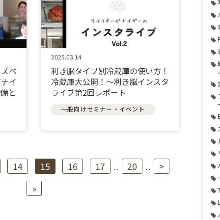
2025.03.14
イズベ
利き脳タイプ別冷蔵庫の使い方！
ガナイ
冷蔵庫大公開！～利き脳インスタ
設備と
ライブ第2回レポート
一般向けセミナー・イベント
14
15
16
17
20
>
...
...
»