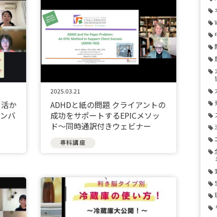
2025.03.21
を活か
ADHDと紙の問題 クライアントの
メンバ
成功をサポートするEPICメソッ
ド〜同時通訳付きウェビナー
専科講座