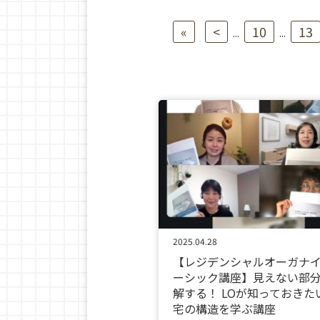
«
<
10
13
...
...
2025.04.28
【レジデンシャルオーガナ
ーシック講座】見えない部
解する！ LOが知っておきた
宅の構造を学ぶ講座