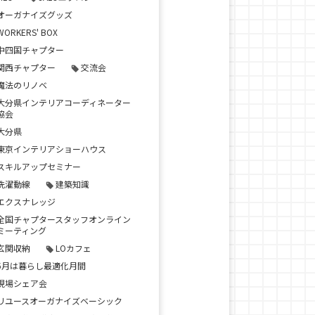
オーガナイズグッズ
WORKERS' BOX
中四国チャプター
関西チャプター
交流会
魔法のリノベ
大分県インテリアコーディネーター
協会
大分県
東京インテリアショーハウス
スキルアップセミナー
洗濯動線
建築知識
エクスナレッジ
全国チャプタースタッフオンライン
ミーティング
玄関収納
LOカフェ
5月は暮らし最適化月間
現場シェア会
リユースオーガナイズベーシック