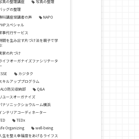
写真の整理講座
写真の整理
バッグの整理
専科講座受講者の声
NAPO
PHPスペシャル
家事代行サービス
時間を生み出す片づけ法を親子で学
ぶ
実家の片づけ
ライフオーガナイズファシリテータ
ー
ESSE
カジタク
スキルアッププログラム
JALO防災収納部
Q&A
リユースオーガナイズ
パナソニックショウルーム横浜
インテリアコーディネーター
TED
TEDx
Life Organizing
well-being
人生を整え幸福度をあげるライフス