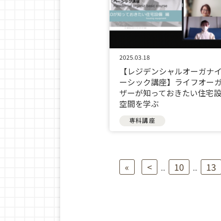
2025.03.18
【レジデンシャルオーガナ
ーシック講座】ライフオー
ザーが知っておきたい住宅
空間を学ぶ
専科講座
«
<
10
13
...
...