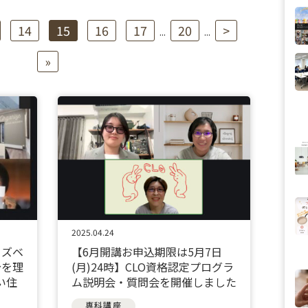
14
15
16
17
20
>
...
...
»
2025.04.24
イズベ
【6月開講お申込期限は5月7日
分を理
(月)24時】CLO資格認定プログラ
い住
ム説明会・質問会を開催しました
専科講座