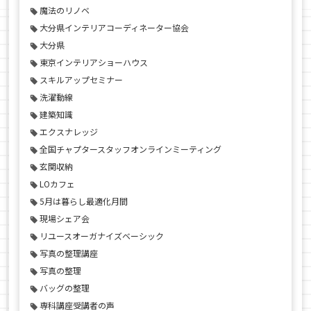
魔法のリノベ
大分県インテリアコーディネーター協会
大分県
東京インテリアショーハウス
スキルアップセミナー
洗濯動線
建築知識
エクスナレッジ
全国チャプタースタッフオンラインミーティング
玄関収納
LOカフェ
5月は暮らし最適化月間
現場シェア会
リユースオーガナイズベーシック
写真の整理講座
写真の整理
バッグの整理
専科講座受講者の声