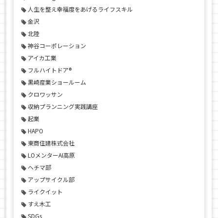
人生を整え幸福度をあげるライフスキル
金沢
北陸
神谷コーポレーション
アイカ工業
フルハイトドア®
黒崎産業ショールーム
クロワッサン
収納プランニング実践講座
起業
HAPO
東商住建株式会社
LOメンターAI高原
ヘチマ部
アップサイクル部
ライクイット
すえ木工
SDGs