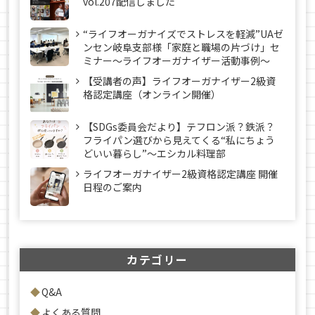
vol.207配信しました
“ライフオーガナイズでストレスを軽減”UAゼ
ンセン岐阜支部様「家庭と職場の片づけ」セ
ミナー～ライフオーガナイザー活動事例〜
【受講者の声】ライフオーガナイザー2級資
格認定講座（オンライン開催）
【SDGs委員会だより】テフロン派？鉄派？
フライパン選びから見えてくる“私にちょう
どいい暮らし”～エシカル料理部
ライフオーガナイザー2級資格認定講座 開催
日程のご案内
カテゴリー
Q&A
よくある質問