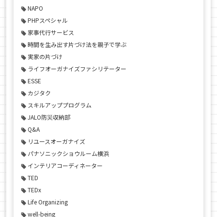
NAPO
PHPスペシャル
家事代行サービス
時間を生み出す片づけ法を親子で学ぶ
実家の片づけ
ライフオーガナイズファシリテーター
ESSE
カジタク
スキルアッププログラム
JALO防災収納部
Q&A
リユースオーガナイズ
パナソニックショウルーム横浜
インテリアコーディネーター
TED
TEDx
Life Organizing
well-being