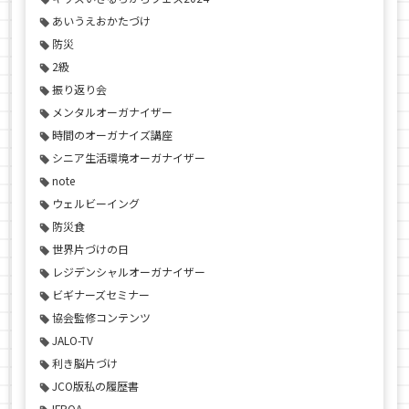
あいうえおかたづけ
防災
2級
振り返り会
メンタルオーガナイザー
時間のオーガナイズ講座
シニア生活環境オーガナイザー
note
ウェルビーイング
防災食
世界片づけの日
レジデンシャルオーガナイザー
ビギナーズセミナー
協会監修コンテンツ
JALO-TV
利き脳片づけ
JCO版私の履歴書
IFPOA