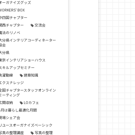
オーガナイズグッズ
WORKERS' BOX
中四国チャプター
関西チャプター
交流会
魔法のリノベ
大分県インテリアコーディネーター
協会
大分県
東京インテリアショーハウス
スキルアップセミナー
洗濯動線
建築知識
エクスナレッジ
全国チャプタースタッフオンライン
ミーティング
玄関収納
LOカフェ
5月は暮らし最適化月間
現場シェア会
リユースオーガナイズベーシック
写真の整理講座
写真の整理