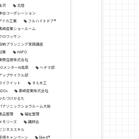
金沢
北陸
神谷コーポレーション
アイカ工業
フルハイトドア®
黒崎産業ショールーム
クロワッサン
収納プランニング実践講座
起業
HAPO
東商住建株式会社
LOメンターAI高原
ヘチマ部
アップサイクル部
ライクイット
すえ木工
SDGs
黒崎産業株式会社
かたづけかるた
パナソニックショウルーム大阪
遺品整理
福祉整理
メモリーズ
講師会
ビジネススキル
早得キャンペーン
like-it®