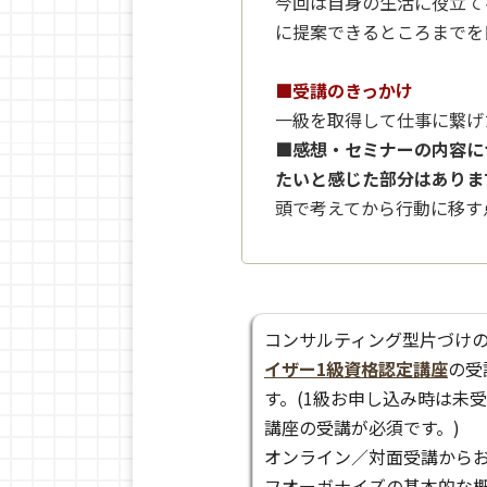
今回は自身の生活に役立て
に提案できるところまでを
■受講のきっかけ
一級を取得して仕事に繋げ
■感想・セミナーの内容に
たいと感じた部分はありま
頭で考えてから行動に移す
コンサルティング型片づけ
イザー1級資格認定講座
の受
す。(1級お申し込み時は未
講座の受講が必須です。)
オンライン／対面受講からお
フオーガナイズの基本的な