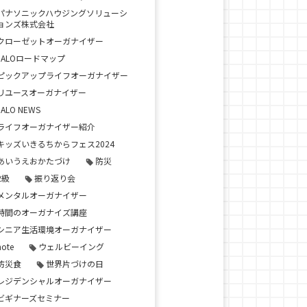
パナソニックハウジングソリューシ
ョンズ株式会社
クローゼットオーガナイザー
JALOロードマップ
ピックアップライフオーガナイザー
リユースオーガナイザー
JALO NEWS
ライフオーガナイザー紹介
キッズいきるちからフェス2024
あいうえおかたづけ
防災
2級
振り返り会
メンタルオーガナイザー
時間のオーガナイズ講座
シニア生活環境オーガナイザー
note
ウェルビーイング
防災食
世界片づけの日
レジデンシャルオーガナイザー
ビギナーズセミナー