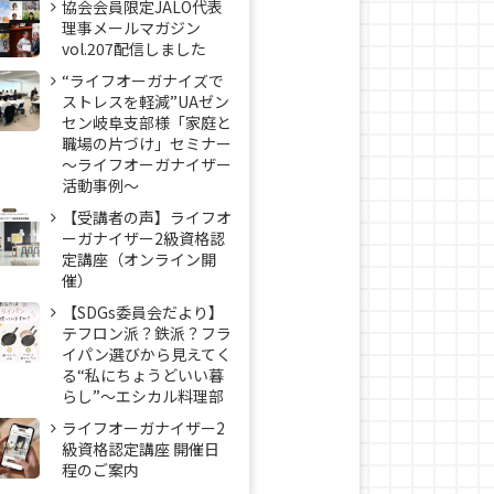
協会会員限定JALO代表
理事メールマガジン
vol.207配信しました
“ライフオーガナイズで
ストレスを軽減”UAゼン
セン岐阜支部様「家庭と
職場の片づけ」セミナー
～ライフオーガナイザー
活動事例〜
【受講者の声】ライフオ
ーガナイザー2級資格認
定講座（オンライン開
催）
【SDGs委員会だより】
テフロン派？鉄派？フラ
イパン選びから見えてく
る“私にちょうどいい暮
らし”～エシカル料理部
ライフオーガナイザー2
級資格認定講座 開催日
程のご案内