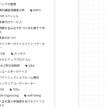
バッグの整理
専科講座受講者の声
NAPO
PHPスペシャル
家事代行サービス
時間を生み出す片づけ法を親子で学
ぶ
実家の片づけ
ライフオーガナイズファシリテータ
ー
ESSE
カジタク
スキルアッププログラム
JALO防災収納部
Q&A
リユースオーガナイズ
パナソニックショウルーム横浜
インテリアコーディネーター
TED
TEDx
Life Organizing
well-being
人生を整え幸福度をあげるライフス
キル