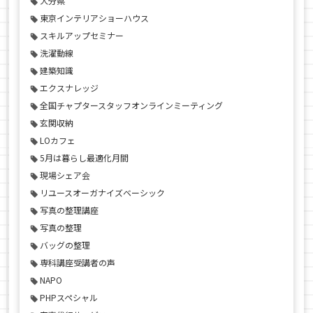
大分県
東京インテリアショーハウス
スキルアップセミナー
洗濯動線
建築知識
エクスナレッジ
全国チャプタースタッフオンラインミーティング
玄関収納
LOカフェ
5月は暮らし最適化月間
現場シェア会
リユースオーガナイズベーシック
写真の整理講座
写真の整理
バッグの整理
専科講座受講者の声
NAPO
PHPスペシャル