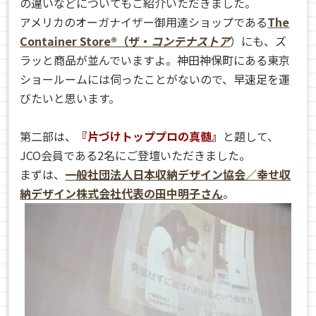
の違いなどについてもご紹介いただきました。
アメリカのオーガナイザー御用達ショップである
The
Container Store®（ザ・
コンテナストア
）にも、ズ
ラッと商品が並んでいますよ。神田神保町にある東京
ショールームには伺ったことがないので、早速足を運
びたいと思います。
第二部は、
『片づけトッププロの真髄』
と題して、
JCO会員である2名にご登壇いただきました。
まずは、
一般社団法人日本収納デザイン協会／幸せ収
納デザイン株式会社代表の田中明子さん
。