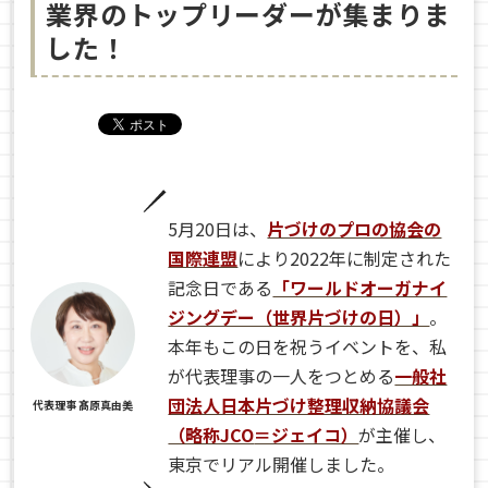
業界のトップリーダーが集まりま
した！
5月20日は、
片づけのプロの協会の
国際連盟
により2022年に制定された
記念日である
「ワールドオーガナイ
ジングデー（世界片づけの日）」
。
本年もこの日を祝うイベントを、私
が代表理事の一人をつとめる
一般社
団法人日本片づけ整理収納協議会
代表理事 髙原真由美
（略称JCO
＝ジェイコ）
が主催し、
東京でリアル開催しました。