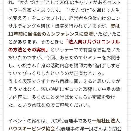
れ、“かたづけ士”として20年のキャリアがあるベスト
セラー作家でもあります。「“かたづけ”を通じて人生
を変える」をコンセプトに、経営者や企業向けのコン
サルティングや研修・講演を行われていますが、
実は
11年前に当協会のカンファレンスに登壇
いただいたこ
とがあります。そのときも
「法人向け片づけコンサル
の方法とその実例」
というテーマで有益なお話をいた
だいたのですが、今回、あらためてセミナーをお聞き
し、小松さん自身の活動内容も講師力も“進化”しずぎ
ていてびっくりしたというのが正直なところ。
うまく表現できず上から目線に聞こえると思いますが
そうではなく、短い時間にギュッと凝縮した中身の濃
い内容に、多くのことを学ばせてもらい衝撃を受け
た、という意味なのでご容赦ください。
イベントの締めは、JCO代表理事であり
一般社団法人
ハウスキーピング協会
代表理事の澤一良さんより閉会