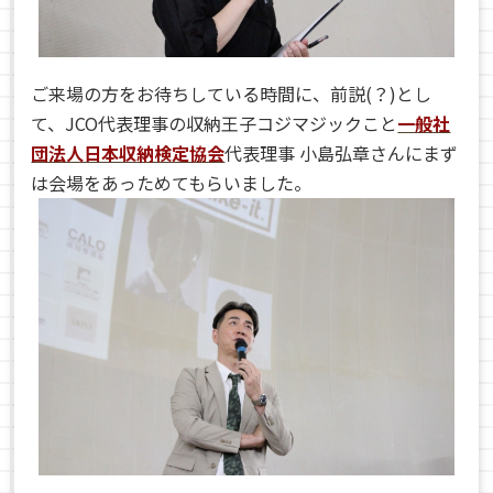
ご来場の方をお待ちしている時間に、前説(？)とし
て、
JCO
代表理事の収納王子コジマジックこと
一般社
団法人日本収納検定協会
代表理事 小島弘章さんにまず
は会場をあっためてもらいました。