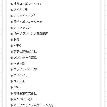
神谷コーポレーション
アイカ工業
フルハイトドア®
黒崎産業ショールーム
クロワッサン
収納プランニング実践講座
起業
HAPO
東商住建株式会社
LOメンターAI高原
ヘチマ部
アップサイクル部
ライクイット
すえ木工
SDGs
黒崎産業株式会社
かたづけかるた
パナソニックショウルーム大阪