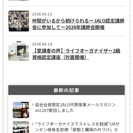
2026.06.22
仲間がいるから続けられるーJALO認定講師
会に参加して～2026年講師会開催
2026.06.18
【受講者の声】ライフオーガナイザー2級
資格認定講座（対面開催）
最新の記事
協会会員限定JALO代表理事メールマガジン
vol.207配信しました
“ライフオーガナイズでストレスを軽減”UAゼ
ンセン岐阜支部様「家庭と職場の片づけ」セ