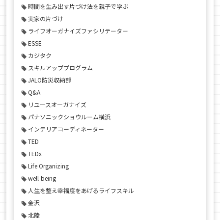
時間を生み出す片づけ法を親子で学ぶ
実家の片づけ
ライフオーガナイズファシリテーター
ESSE
カジタク
スキルアッププログラム
JALO防災収納部
Q&A
リユースオーガナイズ
パナソニックショウルーム横浜
インテリアコーディネーター
TED
TEDx
Life Organizing
well-being
人生を整え幸福度をあげるライフスキル
金沢
北陸