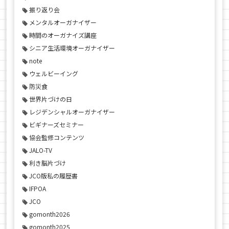
振り返り会
メンタルオーガナイザー
時間のオーガナイズ講座
シニア生活環境オーガナイザー
note
ウェルビーイング
防災食
世界片づけの日
レジデンシャルオーガナイザー
ビギナーズセミナー
協会監修コンテンツ
JALO-TV
利き脳片づけ
JCO版私の履歴書
IFPOA
JCO
gomonth2026
gomonth2025