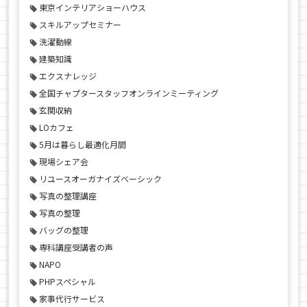
東京インテリアショーハウス
スキルアップセミナー
洗濯動線
建築知識
エクスナレッジ
全国チャプタースタッフオンラインミーティング
玄関収納
LOカフェ
5月は暮らし最適化月間
現場シェア会
リユースオーガナイズベーシック
写真の整理講座
写真の整理
バッグの整理
専科講座受講者の声
NAPO
PHPスペシャル
家事代行サービス