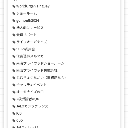
WorldOrganizingDay
ショールーム
gomonth2024
法人向けサービス
会員サポート
ライフオーガナイズ
SDGs委員会
代表理事メルマガ
南海プライウッドショールーム
南海プライウッド株式会社
じむきょくなかい（事務局な会）
チャリティイベント
オーガナイズの日
2級受講者の声
JALOカンファレンス
ICD
CLO
JALOカレッジ