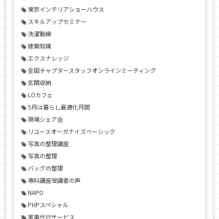
東京インテリアショーハウス
スキルアップセミナー
洗濯動線
建築知識
エクスナレッジ
全国チャプタースタッフオンラインミーティング
玄関収納
LOカフェ
5月は暮らし最適化月間
現場シェア会
リユースオーガナイズベーシック
写真の整理講座
写真の整理
バッグの整理
専科講座受講者の声
NAPO
PHPスペシャル
家事代行サービス