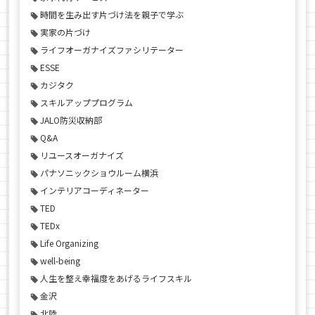
時間を生み出す片づけ法を親子で学ぶ
実家の片づけ
ライフオーガナイズファシリテーター
ESSE
カジタク
スキルアッププログラム
JALO防災収納部
Q&A
リユースオーガナイズ
パナソニックショウルーム横浜
インテリアコーディネーター
TED
TEDx
Life Organizing
well-being
人生を整え幸福度をあげるライフスキル
金沢
北陸