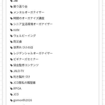
2級
振り返り会
メンタルオーガナイザー
時間のオーガナイズ講座
シニア生活環境オーガナイザー
note
ウェルビーイング
防災食
世界片づけの日
レジデンシャルオーガナイザー
ビギナーズセミナー
協会監修コンテンツ
JALO-TV
利き脳片づけ
JCO版私の履歴書
IFPOA
JCO
gomonth2026