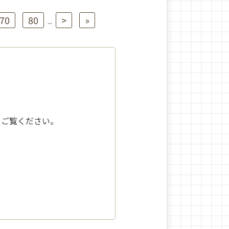
70
80
>
»
...
をご覧ください。