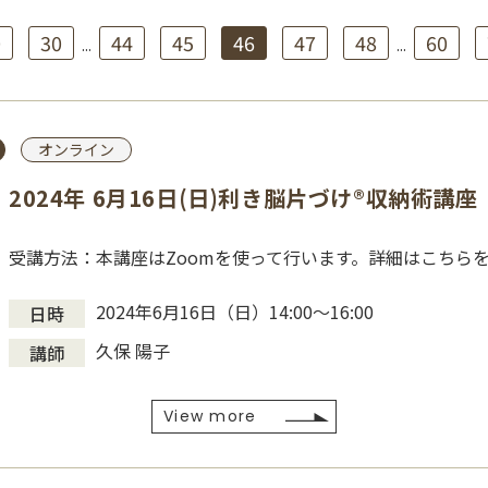
0
30
44
45
46
47
48
60
...
...
オンライン
2024年 6月16日(日)利き脳片づけ®収納術講座
受講方法：本講座はZoomを使って行います。詳細はこちら
2024年6月16日（日）14:00～16:00
日時
久保 陽子
講師
View more