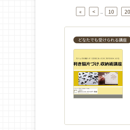
«
<
10
2
...
どなたでも受けられる講座