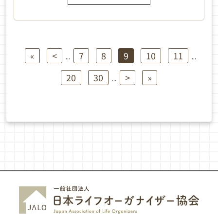
«
<
7
8
9
10
11
...
...
20
30
>
»
...