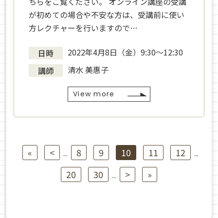
ちらをご覧ください。 オンライン講座の受講
が初めての場合や不安な方は、受講前に使い
方レクチャーを行いますので…
2022年4月8日（金）9:30〜12:30
日時
清水 美惠子
講師
View more
«
<
8
9
10
11
12
...
...
20
30
>
»
...