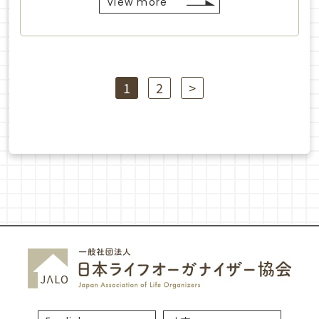
View more
1
2
>