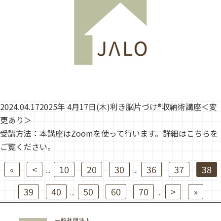
2024.04.17
2025年 4月17日(木)利き脳片づけ®収納術講座＜変
更あり＞
受講方法：本講座はZoomを使って行います。詳細はこちらを
ご覧ください。
«
<
10
20
30
36
37
38
...
...
39
40
50
60
70
>
»
...
...