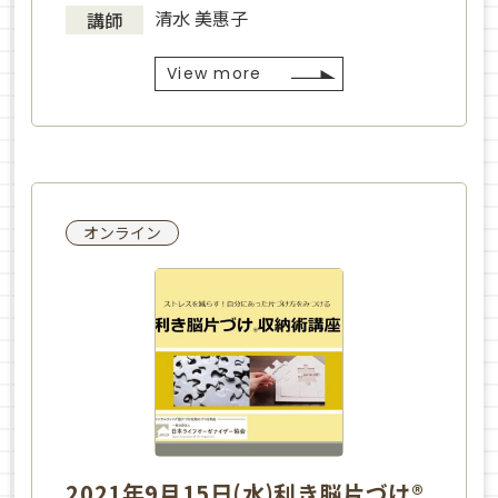
清水 美惠子
講師
View more
オンライン
2021年9月15日(水)利き脳片づけ®