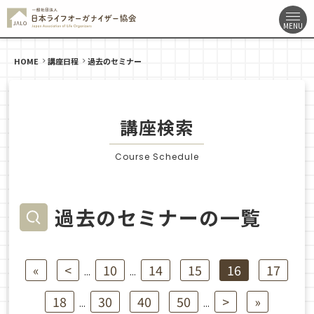
HOME
講座日程
過去のセミナー
講座検索
Course Schedule
過去のセミナーの一覧
«
<
10
14
15
16
17
...
...
18
30
40
50
>
»
...
...