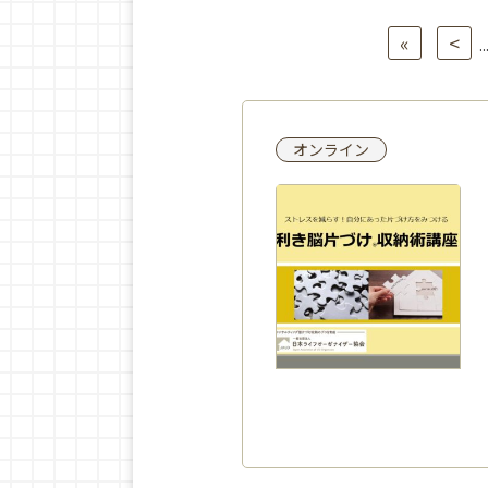
«
<
..
オンライン