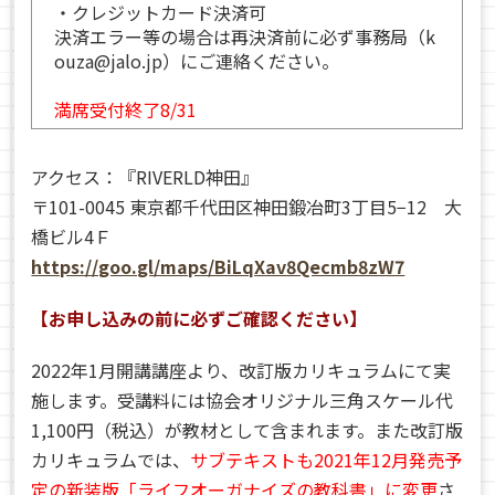
・クレジットカード決済可
決済エラー等の場合は再決済前に必ず事務局（k
ouza@jalo.jp）にご連絡ください。
満席受付終了8/31
アクセス：『RIVERLD神田』
〒101-0045 東京都千代田区神田鍛冶町3丁目5−12 大
橋ビル4Ｆ
https://goo.gl/maps/BiLqXav8Qecmb8zW7
【お申し込みの前に必ずご確認ください】
2022年1月開講講座より、改訂版カリキュラムにて実
施します。受講料には協会オリジナル三角スケール代
1,100円（税込）が教材として含まれます。また改訂版
カリキュラムでは、
サブテキストも2021年12月発売予
定の新装版「ライフオーガナイズの教科書」に変更
さ