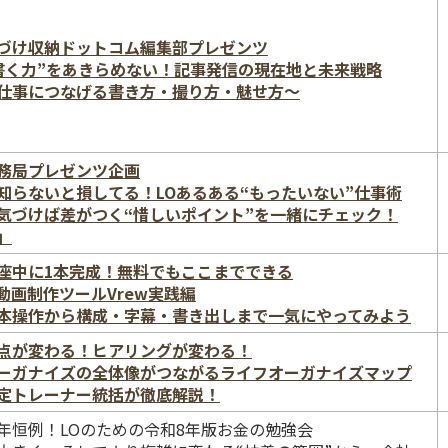
づけ収納ドットコム編集部プレゼンツ
書く力”をあきらめない！記事発信の現在地と未来戦略
仕事につなげる書き方・撮り方・魅せ方〜
務局プレゼンツ企画
知らないと損してる！LOあるある“もったいない”仕事術
気づけば差がつく“惜しいポイント”を一緒にチェック！
」
座中に1本完成！無料でもここまでできる
I動画制作ツールVrew実践編
本操作から構成・字幕・書き出しまで一気にやってみよう
点が変わる！ヒアリングが変わる！
ーガナイズの全体像がつながるライフオーガナイズマップ
定トレーナー統括が徹底解説！
年恒例！LOのための令和8年版お金の勉強会