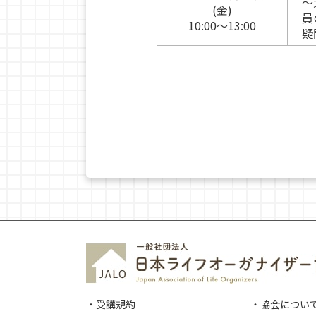
〜
(金)
員
10:00〜13:00
疑
・受講規約
・協会につい