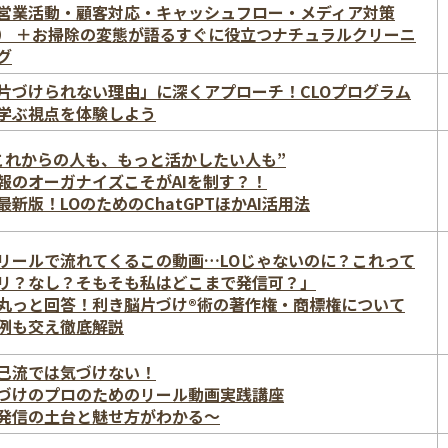
営業活動・顧客対応・キャッシュフロー・メディア対策
） ＋お掃除の変態が語るすぐに役立つナチュラルクリーニ
グ
片づけられない理由」に深くアプローチ！CLOプログラム
学ぶ視点を体験しよう
これからの人も、もっと活かしたい人も”
報のオーガナイズこそがAIを制す？！
最新版！LOのためのChatGPTほかAI活用法
リールで流れてくるこの動画…LOじゃないのに？これって
リ？なし？そもそも私はどこまで発信可？」
丸っと回答！利き脳片づけ®術の著作権・商標権について
例も交え徹底解説
己流では気づけない！
づけのプロのためのリール動画実践講座
発信の土台と魅せ方がわかる〜