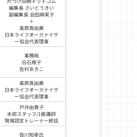
片づけ収納ドットコム
編集長 さいとうきい
副編集長 会田麻実子
＋
髙原真由美
日本ライフオーガナイザ
ー協会代表理事
事務局
白石規子
吉村あきこ
髙原真由美
日本ライフオーガナイザ
ー協会代表理事
戸井由貴子
本部スタッフ/1級講師
現場認定トレーナー統括
皆川知幸氏