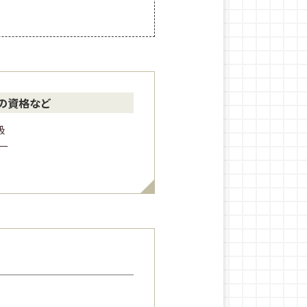
の資格など
級
ー