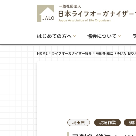
はじめての方へ
協会について
HOME
ライフオーガナイザー紹介
弓削多 織江（ゆげた お
埼玉県
現場作業
講