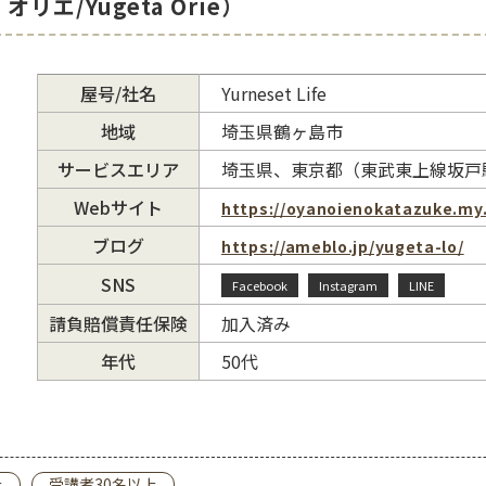
オリエ/Yugeta Orie）
屋号/社名
Yurneset Life
地域
埼玉県鶴ヶ島市
サービスエリア
埼玉県、東京都（東武東上線坂戸駅
Webサイト
https://oyanoienokatazuke.my.
ブログ
https://ameblo.jp/yugeta-lo/
SNS
Facebook
Instagram
LINE
請負賠償責任保険
加入済み
年代
50代
上
受講者30名以上