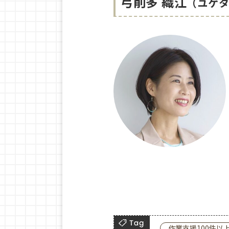
弓削多 織江
（ユゲタ 
作業支援100件以