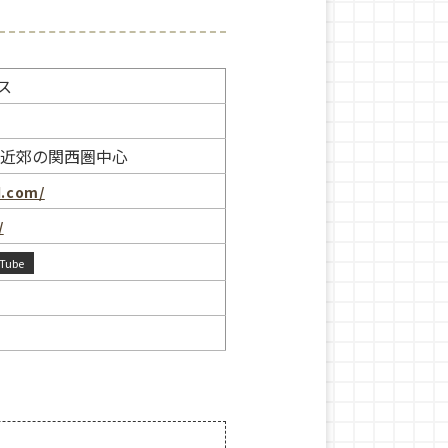
ス
市近郊の関西圏中心
d.com/
/
Tube