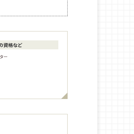
の資格など
ター