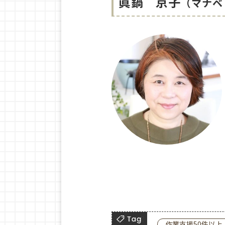
眞鍋 京子
（マナベ 
作業支援50件以上