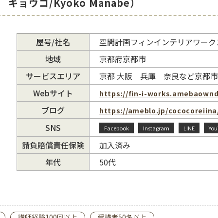
キョウコ/Kyoko Manabe）
屋号/社名
空間計画フィンインテリアワーク
地域
京都府京都市
サービスエリア
京都 大阪 兵庫 奈良など京都
Webサイト
https://fin-i-works.amebaown
ブログ
https://ameblo.jp/cococoreiina
SNS
Facebook
Instagram
LINE
You
請負賠償責任保険
加入済み
年代
50代
講師経験100回以上
受講者50名以上